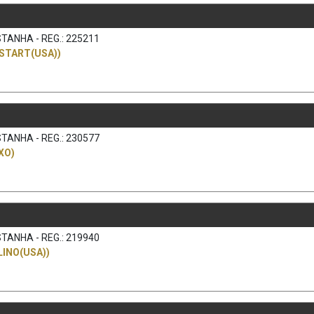
TANHA - REG.: 225211
START(USA))
TANHA - REG.: 230577
XO)
TANHA - REG.: 219940
INO(USA))