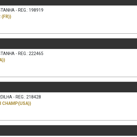
TANHA - REG.: 198919
(FR))
TANHA - REG.: 222465
A))
DILHA - REG.: 218428
KI CHAMP(USA))