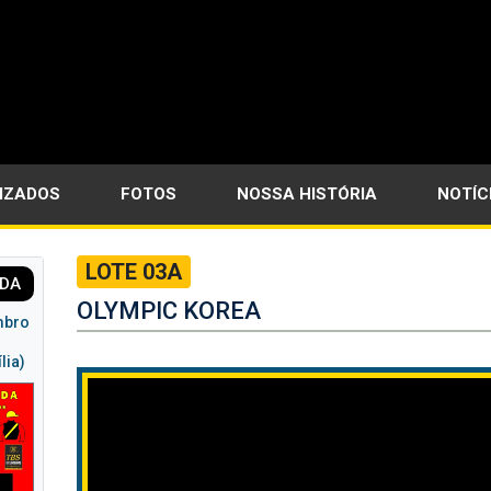
LIZADOS
FOTOS
NOSSA HISTÓRIA
NOTÍC
LOTE 03A
TDA
OLYMPIC KOREA
mbro
lia)