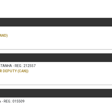
AND)
TANHA - REG.: 212557
R DEPUTY (CAN))
- REG.: 015509