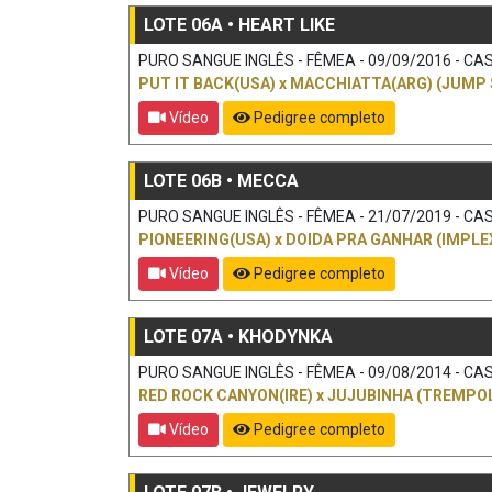
LOTE 06A • HEART LIKE
PURO SANGUE INGLÊS - FÊMEA - 09/09/2016 - CAS
PUT IT BACK(USA)
x
MACCHIATTA(ARG) (JUMP 
Vídeo
Pedigree completo
LOTE 06B • MECCA
PURO SANGUE INGLÊS - FÊMEA - 21/07/2019 - CAS
PIONEERING(USA)
x
DOIDA PRA GANHAR (IMPLE
Vídeo
Pedigree completo
LOTE 07A • KHODYNKA
PURO SANGUE INGLÊS - FÊMEA - 09/08/2014 - CAS
RED ROCK CANYON(IRE)
x
JUJUBINHA (TREMPOL
Vídeo
Pedigree completo