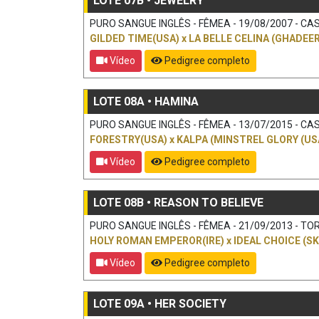
LOTE 07B • JEWELRY
PURO SANGUE INGLÊS - FÊMEA - 19/08/2007 - CAS
GILDED TIME(USA)
x
LA BELLE CELINA (GHADEER 
Vídeo
Pedigree completo
LOTE 08A • HAMINA
PURO SANGUE INGLÊS - FÊMEA - 13/07/2015 - CAS
FORESTRY(USA)
x
KALPA (MINSTREL GLORY (US
Vídeo
Pedigree completo
LOTE 08B • REASON TO BELIEVE
PURO SANGUE INGLÊS - FÊMEA - 21/09/2013 - TOR
HOLY ROMAN EMPEROR(IRE)
x
IDEAL CHOICE (S
Vídeo
Pedigree completo
LOTE 09A • HER SOCIETY