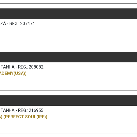
ZÃ - REG.: 207474
TANHA - REG.: 208082
ADEMY(USA))
TANHA - REG.: 216955
 (PERFECT SOUL(IRE))