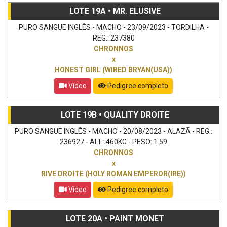
LOTE 19A • MR. ELUSIVE
PURO SANGUE INGLÊS - MACHO - 23/09/2023 - TORDILHA -
REG.: 237380
CHRONNOS
x
HONEST GIRL (WIRED BRYAN(USA))
Vídeo
Pedigree completo
LOTE 19B • QUALITY DROITE
PURO SANGUE INGLÊS - MACHO - 20/08/2023 - ALAZÃ - REG.:
236927 - ALT.: 460KG - PESO: 1.59
CHRONNOS
x
RIVE DROITE (HOLY ROMAN EMPEROR(IRE))
Vídeo
Pedigree completo
LOTE 20A • PAINT MONET