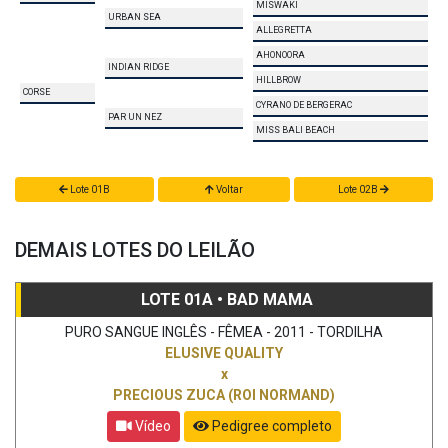
MISWAKI
URBAN SEA
ALLEGRETTA
AHONOORA
INDIAN RIDGE
HILLBROW
CORSE
CYRANO DE BERGERAC
PAR UN NEZ
MISS BALI BEACH
Lote 01B
Voltar
Lote 02B
DEMAIS LOTES DO LEILÃO
LOTE 01A • BAD MAMA
PURO SANGUE INGLÊS - FÊMEA - 2011 - TORDILHA
ELUSIVE QUALITY
x
PRECIOUS ZUCA (ROI NORMAND)
Vídeo
Pedigree completo