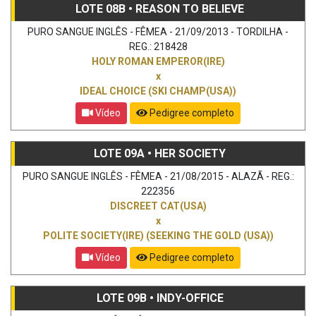
LOTE 08B • REASON TO BELIEVE
PURO SANGUE INGLÊS - FÊMEA - 21/09/2013 - TORDILHA -
REG.: 218428
HOLY ROMAN EMPEROR(IRE)
x
IDEAL CHOICE (SKI CHAMP(USA))
Vídeo
Pedigree completo
LOTE 09A • HER SOCIETY
PURO SANGUE INGLÊS - FÊMEA - 21/08/2015 - ALAZÃ - REG.:
222356
DISCREET CAT(USA)
x
POLITE SOCIETY(IRE) (SEEKING THE GOLD (USA))
Vídeo
Pedigree completo
LOTE 09B • INDY-OFFICE