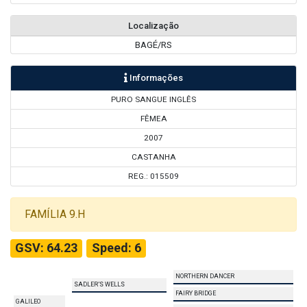
Localização
BAGÉ/RS
Informações
PURO SANGUE INGLÊS
FÊMEA
2007
CASTANHA
REG.: 015509
FAMÍLIA 9.H
GSV: 64.23
Speed: 6
NORTHERN DANCER
SADLER’S WELLS
FAIRY BRIDGE
GALILEO