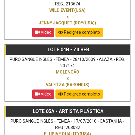
REG.: 213674
WILD EVENT(USA)
x
JENNY JACQUET (ROY(USA))
Vídeo
Pedigree completo
LOTE 04B • ZILBER
PURO SANGUE INGLÊS - FÊMEA - 28/10/2009 - ALAZÃ - REG.:
207474
MOLENGÃO
x
VALETZA (BARONIUS)
Vídeo
Pedigree completo
LOTE 05A • ARTISTA PLÁSTICA
PURO SANGUE INGLÊS - FÊMEA - 17/07/2010 - CASTANHA -
REG.: 208082
ELUSIVE QUALITY(USA)