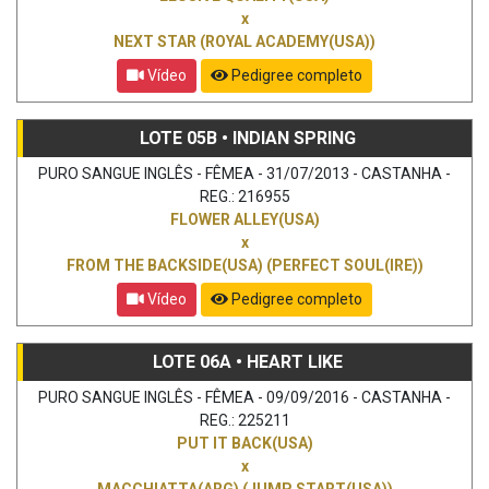
x
NEXT STAR (ROYAL ACADEMY(USA))
Vídeo
Pedigree completo
LOTE 05B • INDIAN SPRING
PURO SANGUE INGLÊS - FÊMEA - 31/07/2013 - CASTANHA -
REG.: 216955
FLOWER ALLEY(USA)
x
FROM THE BACKSIDE(USA) (PERFECT SOUL(IRE))
Vídeo
Pedigree completo
LOTE 06A • HEART LIKE
PURO SANGUE INGLÊS - FÊMEA - 09/09/2016 - CASTANHA -
REG.: 225211
PUT IT BACK(USA)
x
MACCHIATTA(ARG) (JUMP START(USA))