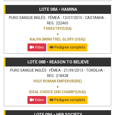
LOTE 08A • HAMINA
PURO SANGUE INGLÊS - FÊMEA - 13/07/2015 - CASTANHA -
REG.: 222465
FORESTRY(USA)
x
KALPA (MINSTREL GLORY (USA))
Vídeo
Pedigree completo
LOTE 08B • REASON TO BELIEVE
PURO SANGUE INGLÊS - FÊMEA - 21/09/2013 - TORDILHA -
REG.: 218428
HOLY ROMAN EMPEROR(IRE)
x
IDEAL CHOICE (SKI CHAMP(USA))
Vídeo
Pedigree completo
LOTE 09A • HER SOCIETY