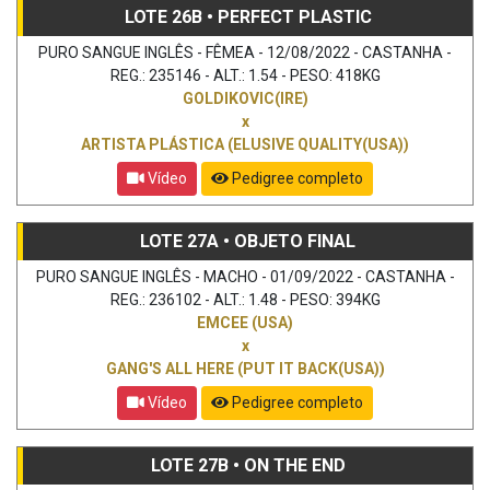
LOTE 26B • PERFECT PLASTIC
PURO SANGUE INGLÊS - FÊMEA - 12/08/2022 - CASTANHA -
REG.: 235146 - ALT.: 1.54 - PESO: 418KG
GOLDIKOVIC(IRE)
x
ARTISTA PLÁSTICA (ELUSIVE QUALITY(USA))
Vídeo
Pedigree completo
LOTE 27A • OBJETO FINAL
PURO SANGUE INGLÊS - MACHO - 01/09/2022 - CASTANHA -
REG.: 236102 - ALT.: 1.48 - PESO: 394KG
EMCEE (USA)
x
GANG'S ALL HERE (PUT IT BACK(USA))
Vídeo
Pedigree completo
LOTE 27B • ON THE END