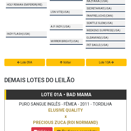
RAZYANA (USA)
HOLY ROMAN EMPEROR(IRE)
SECRETARIAT(USA)
L'ON VITE(USA)
FANFRELUCHE (CAN)
SEATTLE SLEW(USA)
A.P. INDY (USA)
WEEKEND SURPRISE(USA)
INDY FLASH(USA)
GLEAMING(USA)
MIRROR BRIGHT(USA)
PET EAGLE (USA)
Lote 09A
Voltar
Lote 10A
DEMAIS LOTES DO LEILÃO
LOTE 01A • BAD MAMA
PURO SANGUE INGLÊS - FÊMEA - 2011 - TORDILHA
ELUSIVE QUALITY
x
PRECIOUS ZUCA (ROI NORMAND)