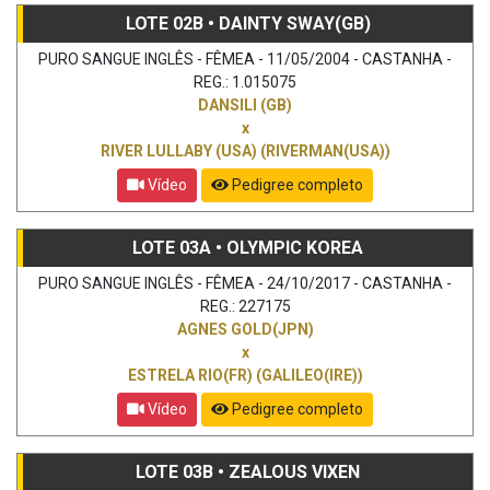
LOTE 02B • DAINTY SWAY(GB)
PURO SANGUE INGLÊS - FÊMEA - 11/05/2004 - CASTANHA -
REG.: 1.015075
DANSILI (GB)
x
RIVER LULLABY (USA) (RIVERMAN(USA))
Vídeo
Pedigree completo
LOTE 03A • OLYMPIC KOREA
PURO SANGUE INGLÊS - FÊMEA - 24/10/2017 - CASTANHA -
REG.: 227175
AGNES GOLD(JPN)
x
ESTRELA RIO(FR) (GALILEO(IRE))
Vídeo
Pedigree completo
LOTE 03B • ZEALOUS VIXEN