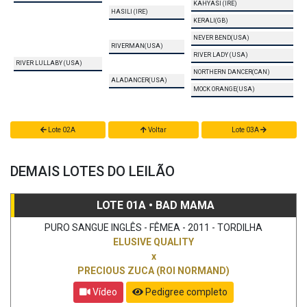
KAHYASI (IRE)
HASILI (IRE)
KERALI(GB)
NEVER BEND(USA)
RIVERMAN(USA)
RIVER LADY (USA)
RIVER LULLABY (USA)
NORTHERN DANCER(CAN)
ALADANCER(USA)
MOCK ORANGE(USA)
Lote 02A
Voltar
Lote 03A
DEMAIS LOTES DO LEILÃO
LOTE 01A • BAD MAMA
PURO SANGUE INGLÊS - FÊMEA - 2011 - TORDILHA
ELUSIVE QUALITY
x
PRECIOUS ZUCA (ROI NORMAND)
Vídeo
Pedigree completo