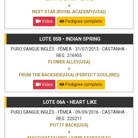
x
NEXT STAR (ROYAL ACADEMY(USA))
Vídeo
Pedigree completo
LOTE 05B • INDIAN SPRING
PURO SANGUE INGLÊS - FÊMEA - 31/07/2013 - CASTANHA -
REG.: 216955
FLOWER ALLEY(USA)
x
FROM THE BACKSIDE(USA) (PERFECT SOUL(IRE))
Vídeo
Pedigree completo
LOTE 06A • HEART LIKE
PURO SANGUE INGLÊS - FÊMEA - 09/09/2016 - CASTANHA -
REG.: 225211
PUT IT BACK(USA)
x
MACCHIATTA(ARG) (JUMP START(USA))