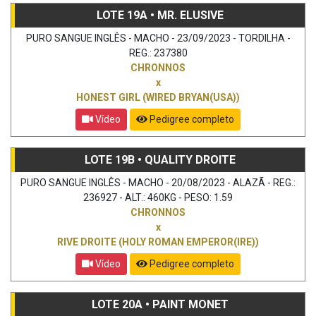
LOTE 19A • MR. ELUSIVE
PURO SANGUE INGLÊS - MACHO - 23/09/2023 - TORDILHA -
REG.: 237380
CHRONNOS
x
HONEST GIRL (WIRED BRYAN(USA))
Vídeo
Pedigree completo
LOTE 19B • QUALITY DROITE
PURO SANGUE INGLÊS - MACHO - 20/08/2023 - ALAZÃ - REG.:
236927 - ALT.: 460KG - PESO: 1.59
CHRONNOS
x
RIVE DROITE (HOLY ROMAN EMPEROR(IRE))
Vídeo
Pedigree completo
LOTE 20A • PAINT MONET