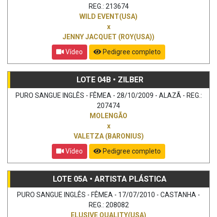
REG.: 213674
WILD EVENT(USA)
x
JENNY JACQUET (ROY(USA))
Vídeo
Pedigree completo
LOTE 04B • ZILBER
PURO SANGUE INGLÊS - FÊMEA - 28/10/2009 - ALAZÃ - REG.:
207474
MOLENGÃO
x
VALETZA (BARONIUS)
Vídeo
Pedigree completo
LOTE 05A • ARTISTA PLÁSTICA
PURO SANGUE INGLÊS - FÊMEA - 17/07/2010 - CASTANHA -
REG.: 208082
ELUSIVE QUALITY(USA)