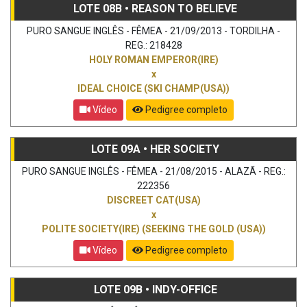
LOTE 08B • REASON TO BELIEVE
PURO SANGUE INGLÊS - FÊMEA - 21/09/2013 - TORDILHA -
REG.: 218428
HOLY ROMAN EMPEROR(IRE)
x
IDEAL CHOICE (SKI CHAMP(USA))
Vídeo
Pedigree completo
LOTE 09A • HER SOCIETY
PURO SANGUE INGLÊS - FÊMEA - 21/08/2015 - ALAZÃ - REG.:
222356
DISCREET CAT(USA)
x
POLITE SOCIETY(IRE) (SEEKING THE GOLD (USA))
Vídeo
Pedigree completo
LOTE 09B • INDY-OFFICE