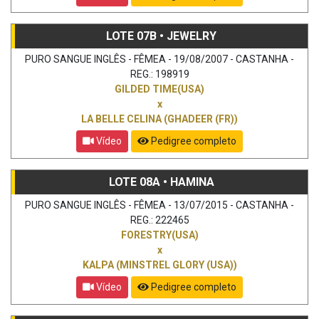
LOTE 07B • JEWELRY
PURO SANGUE INGLÊS - FÊMEA - 19/08/2007 - CASTANHA -
REG.: 198919
GILDED TIME(USA)
x
LA BELLE CELINA (GHADEER (FR))
Vídeo
Pedigree completo
LOTE 08A • HAMINA
PURO SANGUE INGLÊS - FÊMEA - 13/07/2015 - CASTANHA -
REG.: 222465
FORESTRY(USA)
x
KALPA (MINSTREL GLORY (USA))
Vídeo
Pedigree completo