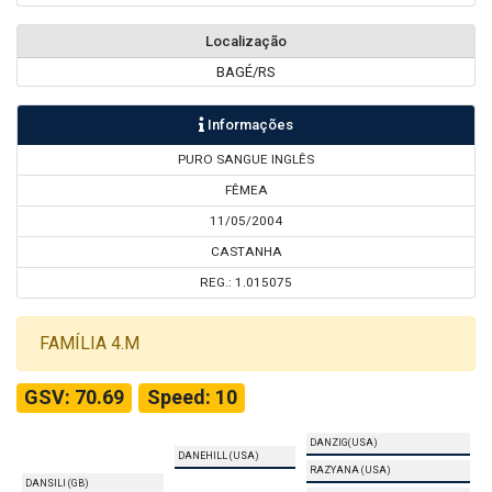
Localização
BAGÉ/RS
Informações
PURO SANGUE INGLÊS
FÊMEA
11/05/2004
CASTANHA
REG.: 1.015075
FAMÍLIA 4.M
GSV: 70.69
Speed: 10
DANZIG(USA)
DANEHILL (USA)
RAZYANA (USA)
DANSILI (GB)