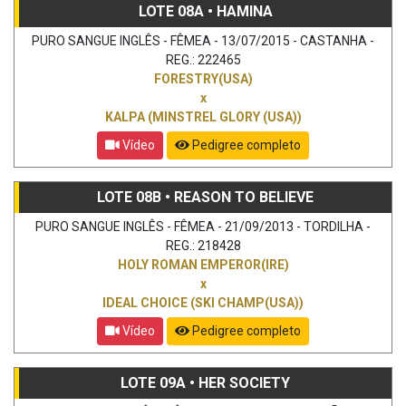
LOTE 08A • HAMINA
PURO SANGUE INGLÊS - FÊMEA - 13/07/2015 - CASTANHA -
REG.: 222465
FORESTRY(USA)
x
KALPA (MINSTREL GLORY (USA))
Vídeo
Pedigree completo
LOTE 08B • REASON TO BELIEVE
PURO SANGUE INGLÊS - FÊMEA - 21/09/2013 - TORDILHA -
REG.: 218428
HOLY ROMAN EMPEROR(IRE)
x
IDEAL CHOICE (SKI CHAMP(USA))
Vídeo
Pedigree completo
LOTE 09A • HER SOCIETY