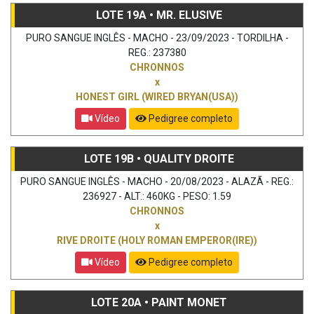
LOTE 19A • MR. ELUSIVE
PURO SANGUE INGLÊS - MACHO - 23/09/2023 - TORDILHA -
REG.: 237380
CHRONNOS
x
HONEST GIRL (WIRED BRYAN(USA))
Vídeo
Pedigree completo
LOTE 19B • QUALITY DROITE
PURO SANGUE INGLÊS - MACHO - 20/08/2023 - ALAZÃ - REG.:
236927 - ALT.: 460KG - PESO: 1.59
CHRONNOS
x
RIVE DROITE (HOLY ROMAN EMPEROR(IRE))
Vídeo
Pedigree completo
LOTE 20A • PAINT MONET