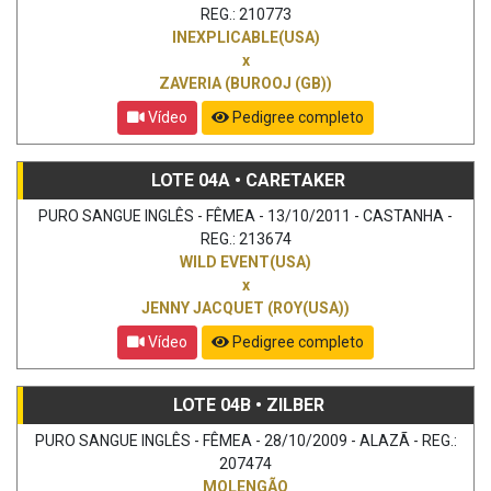
REG.: 210773
INEXPLICABLE(USA)
x
ZAVERIA (BUROOJ (GB))
Vídeo
Pedigree completo
LOTE 04A • CARETAKER
PURO SANGUE INGLÊS - FÊMEA - 13/10/2011 - CASTANHA -
REG.: 213674
WILD EVENT(USA)
x
JENNY JACQUET (ROY(USA))
Vídeo
Pedigree completo
LOTE 04B • ZILBER
PURO SANGUE INGLÊS - FÊMEA - 28/10/2009 - ALAZÃ - REG.:
207474
MOLENGÃO