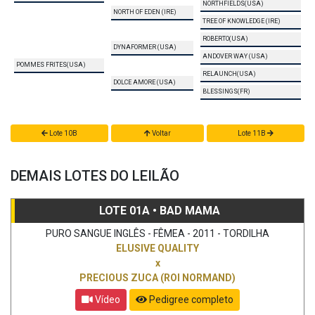
NORTHFIELDS(USA)
NORTH OF EDEN (IRE)
TREE OF KNOWLEDGE (IRE)
ROBERTO(USA)
DYNAFORMER (USA)
ANDOVER WAY (USA)
POMMES FRITES(USA)
RELAUNCH(USA)
DOLCE AMORE (USA)
BLESSINGS(FR)
Lote 10B
Voltar
Lote 11B
DEMAIS LOTES DO LEILÃO
LOTE 01A • BAD MAMA
PURO SANGUE INGLÊS - FÊMEA - 2011 - TORDILHA
ELUSIVE QUALITY
x
PRECIOUS ZUCA (ROI NORMAND)
Vídeo
Pedigree completo