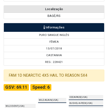
Localização
BAGÉ/RS
Informações
PURO SANGUE INGLÊS
FÊMEA
13/07/2018
CASTANHA
REG.: 228421
FAM 1D NEARCTIC 4X5 HAIL TO REASON 5X4
GSV: 69.11
Speed: 6
ICECAPADE(USA)
WILD AGAIN(USA)
BUSHEL-N-PECK(USA)
WILD EVENT(USA)