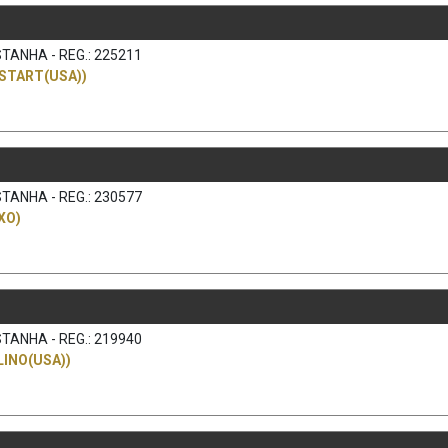
TANHA - REG.: 225211
START(USA))
TANHA - REG.: 230577
XO)
TANHA - REG.: 219940
INO(USA))