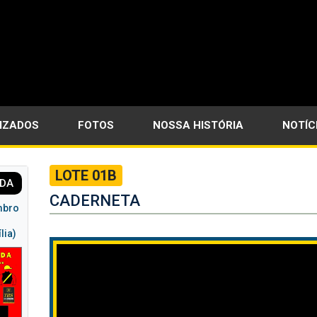
LIZADOS
FOTOS
NOSSA HISTÓRIA
NOTÍC
LOTE 01B
TDA
CADERNETA
mbro
lia)