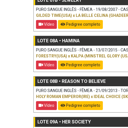
LOTE 07B • JEWELRY
PURO SANGUE INGLÊS - FÊMEA - 19/08/2007 - CAS
GILDED TIME(USA)
x
LA BELLE CELINA (GHADEER 
Vídeo
Pedigree completo
LOTE 08A • HAMINA
PURO SANGUE INGLÊS - FÊMEA - 13/07/2015 - CAS
FORESTRY(USA)
x
KALPA (MINSTREL GLORY (US
Vídeo
Pedigree completo
LOTE 08B • REASON TO BELIEVE
PURO SANGUE INGLÊS - FÊMEA - 21/09/2013 - TOR
HOLY ROMAN EMPEROR(IRE)
x
IDEAL CHOICE (S
Vídeo
Pedigree completo
LOTE 09A • HER SOCIETY