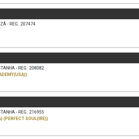
ZÃ - REG.: 207474
TANHA - REG.: 208082
ADEMY(USA))
TANHA - REG.: 216955
 (PERFECT SOUL(IRE))