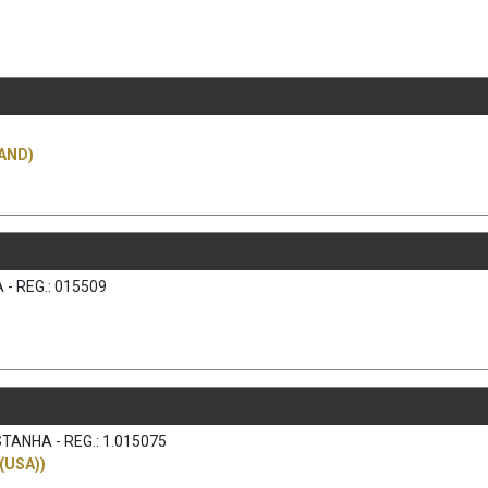
AND)
- REG.: 015509
TANHA - REG.: 1.015075
(USA))