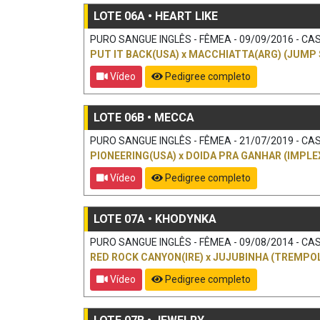
LOTE 06A • HEART LIKE
PURO SANGUE INGLÊS - FÊMEA - 09/09/2016 - CAS
PUT IT BACK(USA)
x
MACCHIATTA(ARG) (JUMP 
Vídeo
Pedigree completo
LOTE 06B • MECCA
PURO SANGUE INGLÊS - FÊMEA - 21/07/2019 - CAS
PIONEERING(USA)
x
DOIDA PRA GANHAR (IMPLE
Vídeo
Pedigree completo
LOTE 07A • KHODYNKA
PURO SANGUE INGLÊS - FÊMEA - 09/08/2014 - CAS
RED ROCK CANYON(IRE)
x
JUJUBINHA (TREMPOL
Vídeo
Pedigree completo