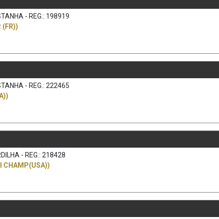
TANHA - REG.: 198919
(FR))
TANHA - REG.: 222465
A))
DILHA - REG.: 218428
KI CHAMP(USA))