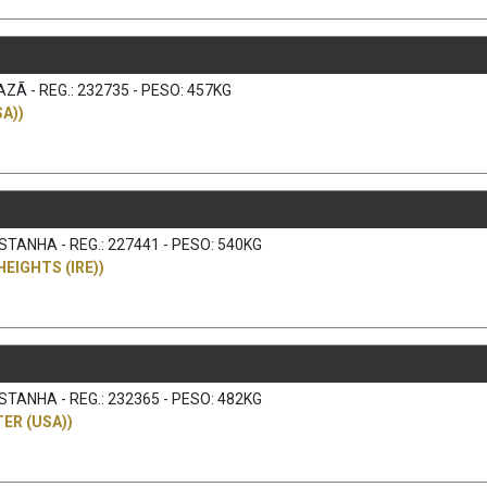
ZÃ - REG.: 232735 - PESO: 457KG
A))
TANHA - REG.: 227441 - PESO: 540KG
HEIGHTS (IRE))
TANHA - REG.: 232365 - PESO: 482KG
ER (USA))