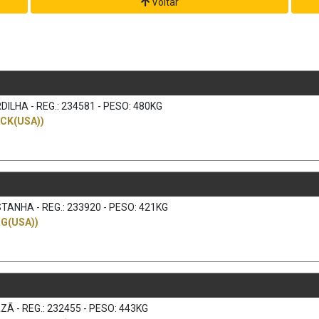
Voltar
ILHA - REG.: 234581 - PESO: 480KG
CK(USA))
TANHA - REG.: 233920 - PESO: 421KG
G(USA))
Ã - REG.: 232455 - PESO: 443KG