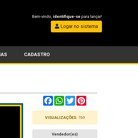
Bem-vindo,
identifique-se
para lançar!
Logar no sistema
IAS
CADASTRO
Facebook
WhatsApp
Twitter
Pinterest
VISUALIZAÇÕES:
769
Vendedor(es)