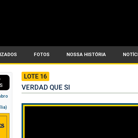
LIZADOS
FOTOS
NOSSA HISTÓRIA
NOTÍC
LOTE 16
P
S
VERDAD QUE SI
mbro
lia)