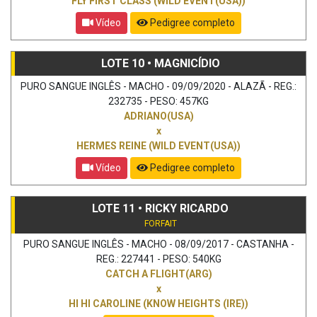
FLY FIRST CLASS (WILD EVENT(USA))
Vídeo
Pedigree completo
LOTE 10 • MAGNICÍDIO
PURO SANGUE INGLÊS - MACHO - 09/09/2020 - ALAZÃ - REG.:
232735 - PESO: 457KG
ADRIANO(USA)
x
HERMES REINE (WILD EVENT(USA))
Vídeo
Pedigree completo
LOTE 11 • RICKY RICARDO
FORFAIT
PURO SANGUE INGLÊS - MACHO - 08/09/2017 - CASTANHA -
REG.: 227441 - PESO: 540KG
CATCH A FLIGHT(ARG)
x
HI HI CAROLINE (KNOW HEIGHTS (IRE))