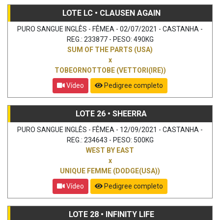
LOTE LC • CLAUSEN AGAIN
PURO SANGUE INGLÊS - FÊMEA - 02/07/2021 - CASTANHA -
REG.: 233877 - PESO: 490KG
SUM OF THE PARTS (USA)
x
TOBEORNOTTOBE (VETTORI(IRE))
Vídeo
Pedigree completo
LOTE 26 • SHEERRA
PURO SANGUE INGLÊS - FÊMEA - 12/09/2021 - CASTANHA -
REG.: 234643 - PESO: 500KG
WEST BY EAST
x
UNIQUE FEMME (DODGE(USA))
Vídeo
Pedigree completo
LOTE 28 • INFINITY LIFE