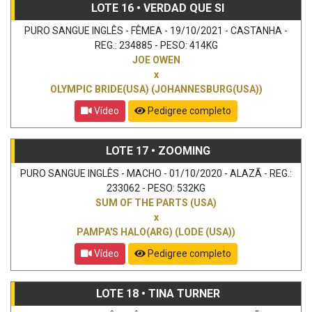
LOTE 16 • VERDAD QUE SI
PURO SANGUE INGLÊS - FÊMEA - 19/10/2021 - CASTANHA -
REG.: 234885 - PESO: 414KG
JOE OWEN
x
OLYMPIC BRIDE(USA) (JOHANNESBURG(USA))
Vídeo
Pedigree completo
LOTE 17 • ZOOMING
PURO SANGUE INGLÊS - MACHO - 01/10/2020 - ALAZÃ - REG.:
233062 - PESO: 532KG
SUM OF THE PARTS (USA)
x
PAMPA'S HALO(ARG) (LODE (USA))
Vídeo
Pedigree completo
LOTE 18 • TINA TURNER