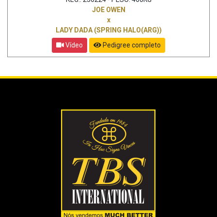
JOE OWEN
x
LADY DADA (SPRING HALO(ARG))
Vídeo
Pedigree completo