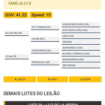
FAMÍLIA 23.B
GSV: 41.22
Speed: 15
HONOUR AND GLORY(USA)
PUT IT BACK(USA)
MISS SHOPLIFTER (USA)
BILLION DOLLAR
LODE (USA)
LAURA RICCI
HAGADA
SCATMANDU (USA)
TIGER HEART(USA)
NO SMALL MIRACLE (USA)
USUALITÁ
MENSAGEIRO ALADO
PRINCELESS LADY
OBSTINACAO
Lote 26
Voltar
Lote 28
DEMAIS LOTES DO LEILÃO