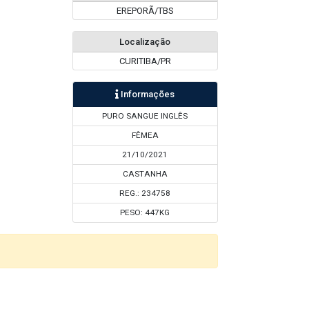
EREPORÃ/TBS
Localização
CURITIBA/PR
Informações
PURO SANGUE INGLÊS
FÊMEA
21/10/2021
CASTANHA
REG.: 234758
PESO: 447KG