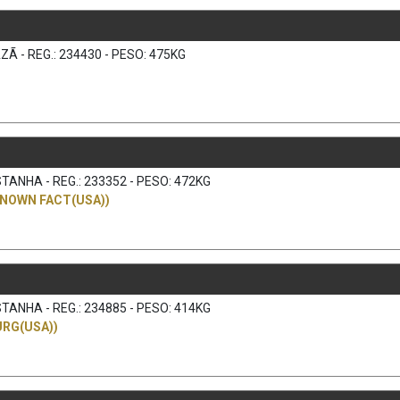
Ã - REG.: 234430 - PESO: 475KG
)
TANHA - REG.: 233352 - PESO: 472KG
KNOWN FACT(USA))
TANHA - REG.: 234885 - PESO: 414KG
URG(USA))