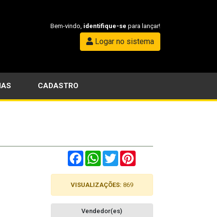
Bem-vindo,
identifique-se
para lançar!
Logar no sistema
IAS
CADASTRO
Facebook
WhatsApp
Twitter
Pinterest
VISUALIZAÇÕES:
869
Vendedor(es)