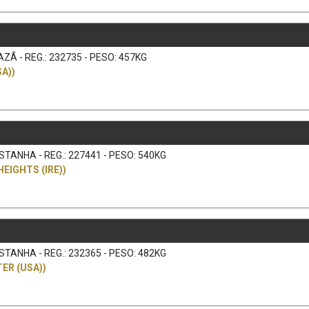
ZÃ - REG.: 232735 - PESO: 457KG
A))
TANHA - REG.: 227441 - PESO: 540KG
HEIGHTS (IRE))
TANHA - REG.: 232365 - PESO: 482KG
ER (USA))