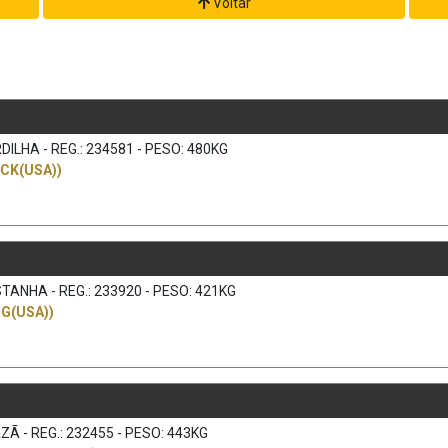
Voltar
ILHA - REG.: 234581 - PESO: 480KG
CK(USA))
TANHA - REG.: 233920 - PESO: 421KG
G(USA))
Ã - REG.: 232455 - PESO: 443KG