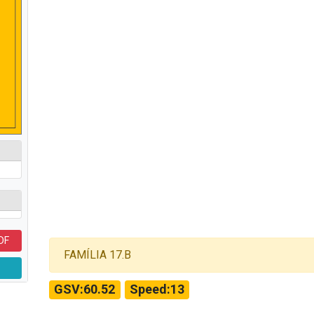
DF
FAMÍLIA 17.B
GSV:60.52
Speed:13