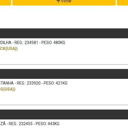
Voltar
ILHA - REG.: 234581 - PESO: 480KG
CK(USA))
TANHA - REG.: 233920 - PESO: 421KG
G(USA))
Ã - REG.: 232455 - PESO: 443KG