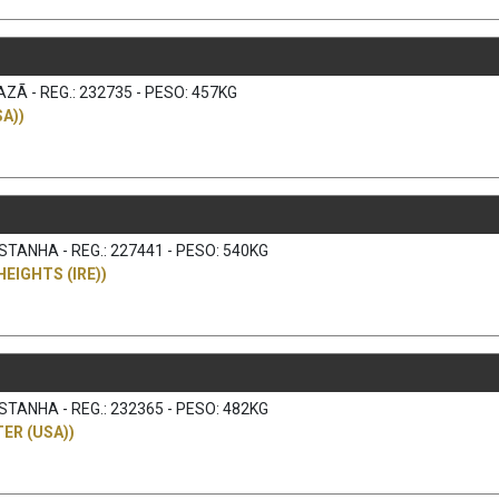
ZÃ - REG.: 232735 - PESO: 457KG
A))
TANHA - REG.: 227441 - PESO: 540KG
HEIGHTS (IRE))
TANHA - REG.: 232365 - PESO: 482KG
ER (USA))