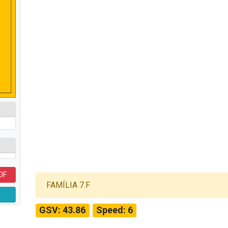
DF
FAMÍLIA 7.F
GSV: 43.86
Speed: 6