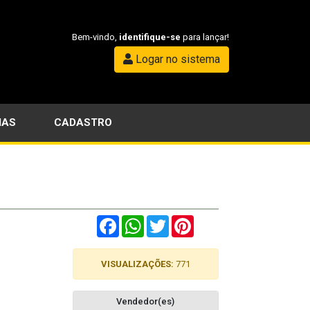
Bem-vindo,
identifique-se
para lançar!
Logar no sistema
IAS
CADASTRO
Facebook
WhatsApp
Twitter
Pinterest
VISUALIZAÇÕES:
771
Vendedor(es)