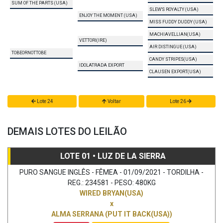
SUM OF THE PARTS (USA)
SLEW'S ROYALTY (USA)
ENJOY THE MOMENT (USA)
MISS FUDDY DUDDY (USA)
MACHIAVELLIAN(USA)
VETTORI(IRE)
AIR DISTINGUE (USA)
TOBEORNOTTOBE
CANDY STRIPES(USA)
IDOLATRADA EXPORT
CLAUSEN EXPORT(USA)
Lote 24
Voltar
Lote 26
DEMAIS LOTES DO LEILÃO
LOTE 01 • LUZ DE LA SIERRA
PURO SANGUE INGLÊS - FÊMEA - 01/09/2021 - TORDILHA -
REG.: 234581 - PESO: 480KG
WIRED BRYAN(USA)
x
ALMA SERRANA (PUT IT BACK(USA))