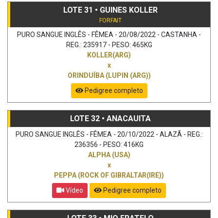
LOTE 31 • GUINES KOLLER
FORFAIT
PURO SANGUE INGLÊS - FÊMEA - 20/08/2022 - CASTANHA -
REG.: 235917 - PESO: 465KG
KOLLER(ARG)
x
ORINDUÍBA (LUPIN (ARG))
Pedigree completo
LOTE 32 • ANACAUITA
PURO SANGUE INGLÊS - FÊMEA - 20/10/2022 - ALAZÃ - REG.:
236356 - PESO: 416KG
ALPHA (USA)
x
PEPPA (ROCK OF GIBRALTAR(IRE))
Vídeo
Pedigree completo