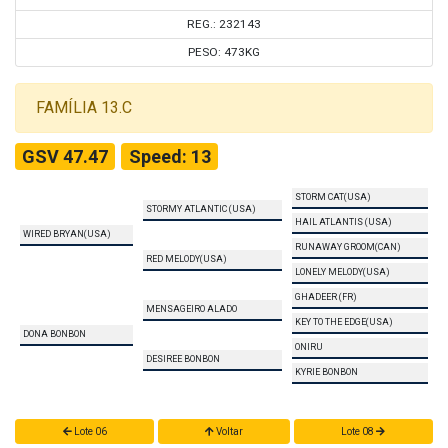
REG.: 232143
PESO: 473KG
FAMÍLIA 13.C
GSV 47.47
Speed: 13
STORM CAT(USA)
STORMY ATLANTIC (USA)
HAIL ATLANTIS (USA)
WIRED BRYAN(USA)
RUNAWAY GROOM(CAN)
RED MELODY(USA)
LONELY MELODY(USA)
GHADEER (FR)
MENSAGEIRO ALADO
KEY TO THE EDGE(USA)
DONA BONBON
ONIRU
DESIREE BONBON
KYRIE BONBON
Lote 06
Voltar
Lote 08