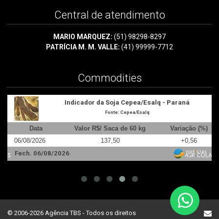
Central de atendimento
MARIO MARQUEZ:
(51) 98298-8297
PATRÍCIA M. M. VALLE:
(41) 99999-7712
Commodities
Indicador da Soja Cepea/Esalq - Paraná
Fonte: Cepea/Esalq
Data
Valor R$/ Saca de 60 kg
Variação (%)
06/08/2026
137,50
+0,56
0
Fech. 06/08/2026
F
© 2006-2026 Agência TBS - Todos os direitos