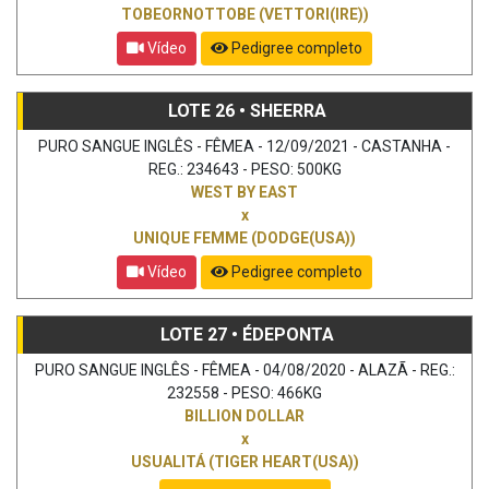
TOBEORNOTTOBE (VETTORI(IRE))
Vídeo
Pedigree completo
LOTE 26 • SHEERRA
PURO SANGUE INGLÊS - FÊMEA - 12/09/2021 - CASTANHA -
REG.: 234643 - PESO: 500KG
WEST BY EAST
x
UNIQUE FEMME (DODGE(USA))
Vídeo
Pedigree completo
LOTE 27 • ÉDEPONTA
PURO SANGUE INGLÊS - FÊMEA - 04/08/2020 - ALAZÃ - REG.:
232558 - PESO: 466KG
BILLION DOLLAR
x
USUALITÁ (TIGER HEART(USA))