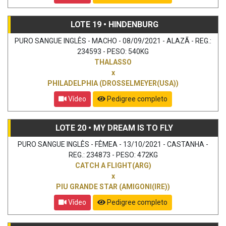
LOTE 19 • HINDENBURG
PURO SANGUE INGLÊS - MACHO - 08/09/2021 - ALAZÃ - REG.:
234593 - PESO: 540KG
THALASSO
x
PHILADELPHIA (DROSSELMEYER(USA))
Vídeo
Pedigree completo
LOTE 20 • MY DREAM IS TO FLY
PURO SANGUE INGLÊS - FÊMEA - 13/10/2021 - CASTANHA -
REG.: 234873 - PESO: 472KG
CATCH A FLIGHT(ARG)
x
PIU GRANDE STAR (AMIGONI(IRE))
Vídeo
Pedigree completo