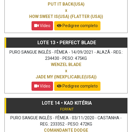
PUT IT BACK(USA)
x
HOW SWEET IS(USA) (FLATTER (USA))
Vídeo
Pedigree completo
LOTE 13 • PERFECT BLADE
PURO SANGUE INGLÊS - FÊMEA - 14/09/2021 - ALAZÃ - REG.:
234430 - PESO: 475KG
WENZEL BLADE
x
JADE MY (INEXPLICABLE(USA))
Vídeo
Pedigree completo
LOTE 14 • KAD KITÉRIA
FORFAIT
PURO SANGUE INGLÊS - FÊMEA - 03/11/2020 - CASTANHA -
REG.: 233352 - PESO: 472KG
COMANDANTE DODGE