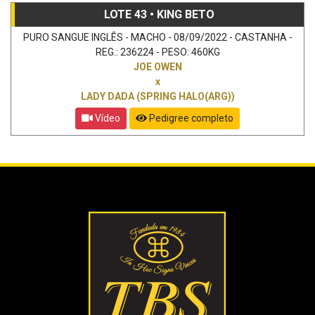
LOTE 43 • KING BETO
PURO SANGUE INGLÊS - MACHO - 08/09/2022 - CASTANHA -
REG.: 236224 - PESO: 460KG
JOE OWEN
x
LADY DADA (SPRING HALO(ARG))
Vídeo
Pedigree completo