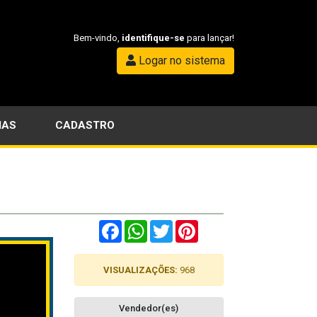
Bem-vindo,
identifique-se
para lançar!
Logar no sistema
IAS
CADASTRO
Facebook
WhatsApp
Twitter
Pinterest
VISUALIZAÇÕES:
968
Vendedor(es)