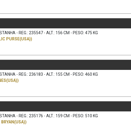
ANHA - REG.: 235547 - ALT.: 156 CM - PESO: 475 KG
IC PURSE(USA))
ANHA - REG.: 236183 - ALT.: 155 CM - PESO: 460 KG
NES(USA))
ANHA - REG.: 235176 - ALT.: 159 CM - PESO: 510 KG
 BRYAN(USA))