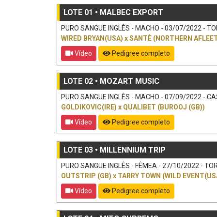
LOTE 01 • MALBEC EXPORT
PURO SANGUE INGLÊS - MACHO - 03/07/2022 - TORDI
WIRED BRYAN(USA)
x
SANTÈ (NORTHERN AFLEET
Vídeo
Pedigree completo
LOTE 02 • MOZART MUSIC
PURO SANGUE INGLÊS - MACHO - 07/09/2022 - CAST
GOLDIKOVIC(IRE)
x
QUALIBET (BUROOJ (GB))
Vídeo
Pedigree completo
LOTE 03 • MILLENNIUM TRIP
PURO SANGUE INGLÊS - FÊMEA - 27/10/2022 - TORDI
OUTSTRIP (GB)
x
TARRY TOWN (WILD EVENT(US
Vídeo
Pedigree completo