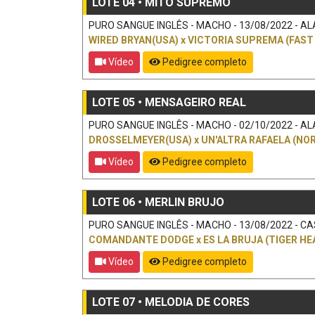
LOTE 04 • MITO SUPREMO
PURO SANGUE INGLÊS - MACHO - 13/08/2022 - ALAZÃ
WIRED BRYAN(USA)
x
VICTORIA SUPREMA (FAST 
Vídeo
Pedigree completo
LOTE 05 • MENSAGEIRO REAL
PURO SANGUE INGLÊS - MACHO - 02/10/2022 - ALAZÃ
DROSSELMEYER(USA)
x
UN'ALTRA RAFAELA (NO
Vídeo
Pedigree completo
LOTE 06 • MERLIN BRUJO
PURO SANGUE INGLÊS - MACHO - 13/08/2022 - CAST
COMANDANTE DODGE
x
ES LA BRUJA (TIGER HE
Vídeo
Pedigree completo
LOTE 07 • MELODIA DE CORES