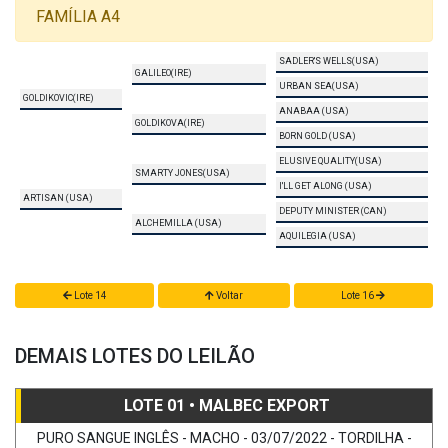
FAMÍLIA A4
SADLER'S WELLS(USA)
GALILEO(IRE)
URBAN SEA(USA)
GOLDIKOVIC(IRE)
ANABAA (USA)
GOLDIKOVA(IRE)
BORN GOLD (USA)
ELUSIVE QUALITY(USA)
SMARTY JONES(USA)
I'LL GET ALONG (USA)
ARTISAN (USA)
DEPUTY MINISTER (CAN)
ALCHEMILLA (USA)
AQUILEGIA (USA)
Lote 14
Voltar
Lote 16
DEMAIS LOTES DO LEILÃO
LOTE 01 • MALBEC EXPORT
PURO SANGUE INGLÊS - MACHO - 03/07/2022 - TORDILHA -