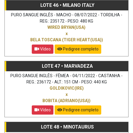
LOTE 46 • MILANO ITALY
PURO SANGUE INGLÊS - MACHO - 08/07/2022 - TORDILHA -
REG.: 235172 - PESO: 480 KG
WIRED BRYAN(USA)
x
BELA TOSCANA (TIGER HEART(USA))
Vídeo
Pedigree completo
LOTE 47 • MARVADEZA
PURO SANGUE INGLÊS - FÊMEA - 04/11/2022 - CASTANHA -
REG.: 236172 - ALT.: 151 CM - PESO: 440 KG
GOLDIKOVIC(IRE)
x
BOBITA (ADRIANO(USA))
Vídeo
Pedigree completo
LOTE 48 • MINOTAURUS