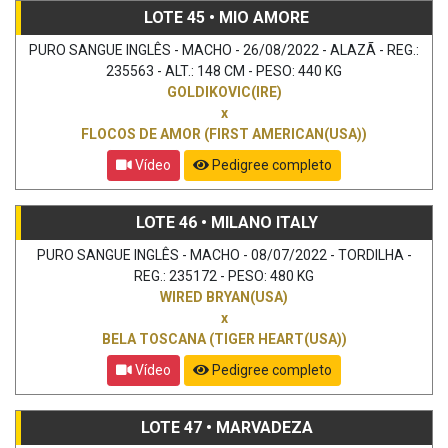
LOTE 45 • MIO AMORE
PURO SANGUE INGLÊS - MACHO - 26/08/2022 - ALAZÃ - REG.:
235563 - ALT.: 148 CM - PESO: 440 KG
GOLDIKOVIC(IRE)
x
FLOCOS DE AMOR (FIRST AMERICAN(USA))
Vídeo
Pedigree completo
LOTE 46 • MILANO ITALY
PURO SANGUE INGLÊS - MACHO - 08/07/2022 - TORDILHA -
REG.: 235172 - PESO: 480 KG
WIRED BRYAN(USA)
x
BELA TOSCANA (TIGER HEART(USA))
Vídeo
Pedigree completo
LOTE 47 • MARVADEZA