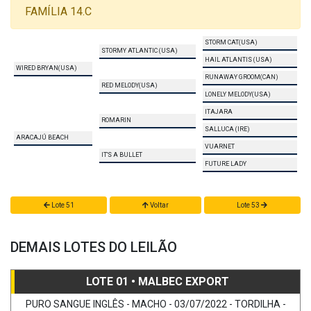
FAMÍLIA 14.C
STORM CAT(USA)
STORMY ATLANTIC (USA)
HAIL ATLANTIS (USA)
WIRED BRYAN(USA)
RUNAWAY GROOM(CAN)
RED MELODY(USA)
LONELY MELODY(USA)
ITAJARA
ROMARIN
SALLUCA (IRE)
ARACAJÚ BEACH
VUARNET
IT'S A BULLET
FUTURE LADY
Lote 51
Voltar
Lote 53
DEMAIS LOTES DO LEILÃO
LOTE 01 • MALBEC EXPORT
PURO SANGUE INGLÊS - MACHO - 03/07/2022 - TORDILHA -