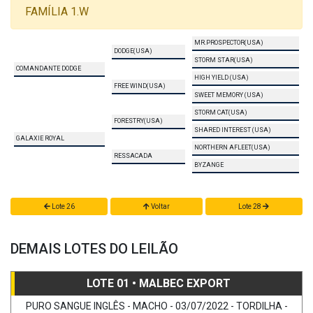
FAMÍLIA 1.W
MR.PROSPECTOR(USA)
DODGE(USA)
STORM STAR(USA)
COMANDANTE DODGE
HIGH YIELD (USA)
FREE WIND(USA)
SWEET MEMORY (USA)
STORM CAT(USA)
FORESTRY(USA)
SHARED INTEREST (USA)
GALAXIE ROYAL
NORTHERN AFLEET(USA)
RESSACADA
BYZANGE
Lote 26
Voltar
Lote 28
DEMAIS LOTES DO LEILÃO
LOTE 01 • MALBEC EXPORT
PURO SANGUE INGLÊS - MACHO - 03/07/2022 - TORDILHA -