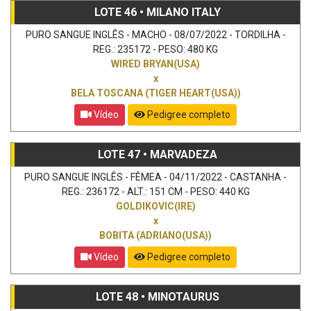
LOTE 46 • MILANO ITALY
PURO SANGUE INGLÊS - MACHO - 08/07/2022 - TORDILHA -
REG.: 235172 - PESO: 480 KG
WIRED BRYAN(USA)
x
BELA TOSCANA (TIGER HEART(USA))
Vídeo
Pedigree completo
LOTE 47 • MARVADEZA
PURO SANGUE INGLÊS - FÊMEA - 04/11/2022 - CASTANHA -
REG.: 236172 - ALT.: 151 CM - PESO: 440 KG
GOLDIKOVIC(IRE)
x
BOBITA (ADRIANO(USA))
Vídeo
Pedigree completo
LOTE 48 • MINOTAURUS