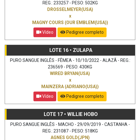
REG.: 233257 - PESO: 502KG
DROSSELMEYER(USA)
x
MAGNY COURS (OUR EMBLEM(USA))
Vídeo
Pedigree completo
LOTE 16 • ZULAPA
PURO SANGUE INGLÊS - FÊMEA - 10/10/2022 - ALAZÃ - REG.:
236569 - PESO: 430KG
WIRED BRYAN(USA)
x
MAINZERA (ADRIANO(USA))
Vídeo
Pedigree completo
LOTE 17 • WILLIE HOBO
PURO SANGUE INGLÊS - MACHO - 29/09/2019 - CASTANHA -
REG.: 231087 - PESO: 518KG
AGNES GOLD(JPN)