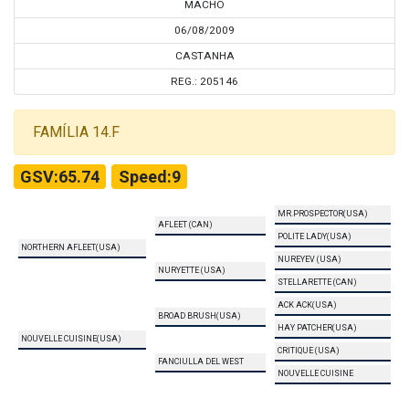
MACHO
06/08/2009
CASTANHA
REG.: 205146
FAMÍLIA 14.F
GSV:65.74
Speed:9
MR.PROSPECTOR(USA)
AFLEET (CAN)
POLITE LADY(USA)
NORTHERN AFLEET(USA)
NUREYEV (USA)
NURYETTE (USA)
STELLARETTE (CAN)
ACK ACK(USA)
BROAD BRUSH(USA)
HAY PATCHER(USA)
NOUVELLE CUISINE(USA)
CRITIQUE (USA)
FANCIULLA DEL WEST
NOUVELLE CUISINE