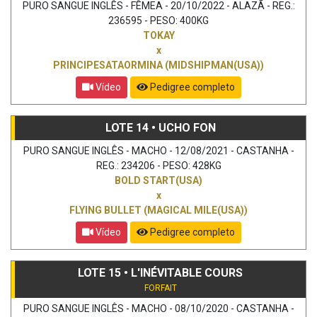
PURO SANGUE INGLÊS - FÊMEA - 20/10/2022 - ALAZÃ - REG.:
236595 - PESO: 400KG
TOKAY
x
PRINCIPESATAORMINA (MIDSHIPMAN(USA))
Vídeo
Pedigree completo
LOTE 14 • UCHO FON
PURO SANGUE INGLÊS - MACHO - 12/08/2021 - CASTANHA -
REG.: 234206 - PESO: 428KG
BOLD START(USA)
x
FLYING BULLET (MAGICAL MILE(USA))
Vídeo
Pedigree completo
LOTE 15 • L'INÉVITABLE COURS
FORFAIT
PURO SANGUE INGLÊS - MACHO - 08/10/2020 - CASTANHA -