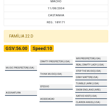
MACHO
11/08/2004
CASTANHA
REG.: 189171
FAMÍLIA 22.D
GSV:56.00
Speed:10
MR.PROSPECTOR(USA)
CRAFTY PROSPECTOR (USA)
REAL CRAFTY LADY (USA)
MUSIC PROSPECTOR(USA)
STOP THE MUSIC(USA)
THINK MUSIC(USA)
GRAY MATTER(USA)
TUMBLE LARK (USA)
EFESIVO
SNOW ENGLAND (ARG)
ASSINATURA
NATIVE HOST(USA)
ASSOCIACAO
CLARION ANGEL(USA)