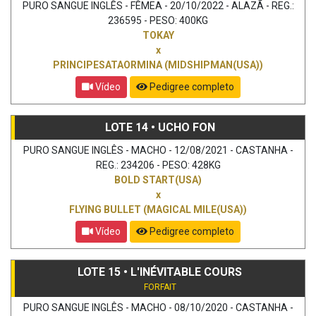
PURO SANGUE INGLÊS - FÊMEA - 20/10/2022 - ALAZÃ - REG.:
236595 - PESO: 400KG
TOKAY
x
PRINCIPESATAORMINA (MIDSHIPMAN(USA))
Vídeo
Pedigree completo
LOTE 14 • UCHO FON
PURO SANGUE INGLÊS - MACHO - 12/08/2021 - CASTANHA -
REG.: 234206 - PESO: 428KG
BOLD START(USA)
x
FLYING BULLET (MAGICAL MILE(USA))
Vídeo
Pedigree completo
LOTE 15 • L'INÉVITABLE COURS
FORFAIT
PURO SANGUE INGLÊS - MACHO - 08/10/2020 - CASTANHA -