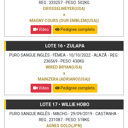
REG.: 233257 - PESO: 502KG
DROSSELMEYER(USA)
x
MAGNY COURS (OUR EMBLEM(USA))
Vídeo
Pedigree completo
LOTE 16 • ZULAPA
PURO SANGUE INGLÊS - FÊMEA - 10/10/2022 - ALAZÃ - REG.:
236569 - PESO: 430KG
WIRED BRYAN(USA)
x
MAINZERA (ADRIANO(USA))
Vídeo
Pedigree completo
LOTE 17 • WILLIE HOBO
PURO SANGUE INGLÊS - MACHO - 29/09/2019 - CASTANHA -
REG.: 231087 - PESO: 518KG
AGNES GOLD(JPN)