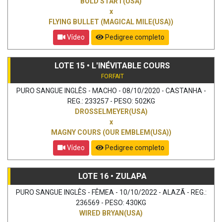
BOLD START(USA)
x
FLYING BULLET (MAGICAL MILE(USA))
Vídeo
Pedigree completo
LOTE 15 • L'INÉVITABLE COURS
FORFAIT
PURO SANGUE INGLÊS - MACHO - 08/10/2020 - CASTANHA -
REG.: 233257 - PESO: 502KG
DROSSELMEYER(USA)
x
MAGNY COURS (OUR EMBLEM(USA))
Vídeo
Pedigree completo
LOTE 16 • ZULAPA
PURO SANGUE INGLÊS - FÊMEA - 10/10/2022 - ALAZÃ - REG.:
236569 - PESO: 430KG
WIRED BRYAN(USA)