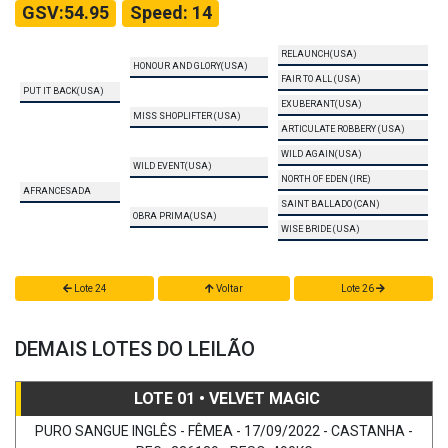
GSV:54.95
Speed: 14
RELAUNCH(USA)
HONOUR AND GLORY(USA)
FAIR TO ALL (USA)
PUT IT BACK(USA)
EXUBERANT(USA)
MISS SHOPLIFTER (USA)
ARTICULATE ROBBERY (USA)
WILD AGAIN(USA)
WILD EVENT(USA)
NORTH OF EDEN (IRE)
AFRANCESADA
SAINT BALLADO (CAN)
OBRA PRIMA(USA)
WISE BRIDE (USA)
Lote 24
Voltar
Lote 26
DEMAIS LOTES DO LEILÃO
LOTE 01 • VELVET MAGIC
PURO SANGUE INGLÊS - FÊMEA - 17/09/2022 - CASTANHA -