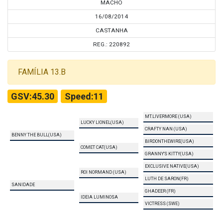
MACHO
16/08/2014
CASTANHA
REG.: 220892
FAMÍLIA 13.B
GSV:45.30
Speed:11
MT.LIVERMORE (USA)
LUCKY LIONEL(USA)
CRAFTY NAN (USA)
BENNY THE BULL(USA)
BIRDONTHEWIRE(USA)
COMET CAT(USA)
GRANNY'S KITTY(USA)
EXCLUSIVE NATIVE(USA)
ROI NORMAND (USA)
LUTH DE SARON(FR)
SANIDADE
GHADEER (FR)
IDEIA LUMINOSA
VICTRESS (SWE)