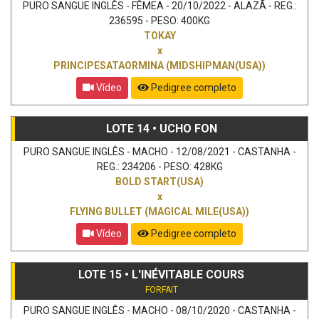
PURO SANGUE INGLÊS - FÊMEA - 20/10/2022 - ALAZÃ - REG.:
236595 - PESO: 400KG
TOKAY
x
PRINCIPESATAORMINA (MIDSHIPMAN(USA))
Vídeo
Pedigree completo
LOTE 14 • UCHO FON
PURO SANGUE INGLÊS - MACHO - 12/08/2021 - CASTANHA -
REG.: 234206 - PESO: 428KG
BOLD START(USA)
x
FLYING BULLET (MAGICAL MILE(USA))
Vídeo
Pedigree completo
LOTE 15 • L'INÉVITABLE COURS
FORFAIT
PURO SANGUE INGLÊS - MACHO - 08/10/2020 - CASTANHA -