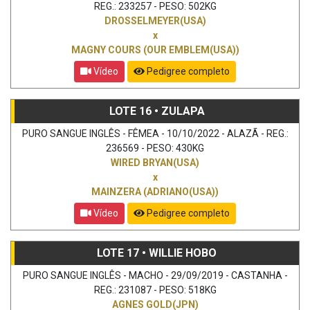
REG.: 233257 - PESO: 502KG
DROSSELMEYER(USA)
x
MAGNY COURS (OUR EMBLEM(USA))
Vídeo
Pedigree completo
LOTE 16 • ZULAPA
PURO SANGUE INGLÊS - FÊMEA - 10/10/2022 - ALAZÃ - REG.:
236569 - PESO: 430KG
WIRED BRYAN(USA)
x
MAINZERA (ADRIANO(USA))
Vídeo
Pedigree completo
LOTE 17 • WILLIE HOBO
PURO SANGUE INGLÊS - MACHO - 29/09/2019 - CASTANHA -
REG.: 231087 - PESO: 518KG
AGNES GOLD(JPN)