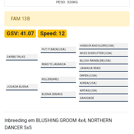
PESO: 320KG
FAM 13B
GSV: 41.07
Speed: 12
HONOUR AND GLORY(USA)
PUT IT BACK(USA)
MISS SHOPLIFTER (USA)
GARBO TALKS
BLUSH RAMBLER(USA)
ROAD TO JAMAICA
JAMAICA ROAD
ORPEN (USA)
KOLLER(ARG)
KOREA(USA)
JUGADA BUENA
ARTAX(USA)
BUENA DEMAIS
SANIDADE
Inbreeding em BLUSHING GROOM 4x4; NORTHERN
DANCER 5x5