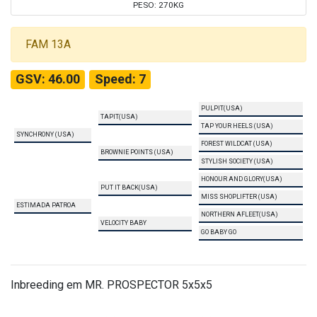
PESO: 270KG
FAM 13A
GSV: 46.00
Speed: 7
PULPIT(USA)
TAPIT(USA)
TAP YOUR HEELS (USA)
SYNCHRONY (USA)
FOREST WILDCAT (USA)
BROWNIE POINTS (USA)
STYLISH SOCIETY (USA)
HONOUR AND GLORY(USA)
PUT IT BACK(USA)
MISS SHOPLIFTER (USA)
ESTIMADA PATROA
NORTHERN AFLEET(USA)
VELOCITY BABY
GO BABY GO
Inbreeding em MR. PROSPECTOR 5x5x5