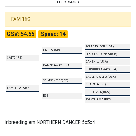
PESO: 340KG
FAM 16G
GSV: 54.66
Speed: 14
POLAR FALCON (USA)
PIVOTAL(GB)
FEARLESS REVIVAL(GB)
SALTO (IRE)
DANEHILL (USA)
DANZIGAWAY (USA)
BLUSHING AWAY (USA)
SADLER'S WELLS(USA)
CRIMSON TIDE(IRE)
SHARATA (IRE)
LAMPE D'ALADIN
PUT IT BACK(USA)
ÈZE
FOR YOUR MAJESTY
Inbreeding em NORTHERN DANCER 5x5x4