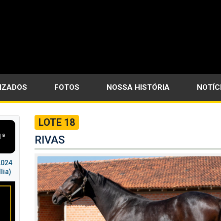
LIZADOS
FOTOS
NOSSA HISTÓRIA
NOTÍC
LOTE 18
1ª
RIVAS
2024
lia)