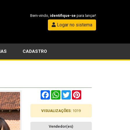
Bem-vindo,
identifique-se
para lançar!
Logar no sistema
IAS
CADASTRO
Facebook
WhatsApp
Twitter
Pinterest
VISUALIZAÇÕES:
1019
Vendedor(es)