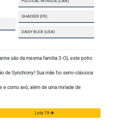
POLITICAL INTRIGUE (CAN)
GHADEER (FR)
DAISY BUCK (USA)
rina são da mesma família 3-O), este potro
ção de Synchrony! Sua mãe foi semi-clássica
e e como avó, além de uma miríade de
Lote 19