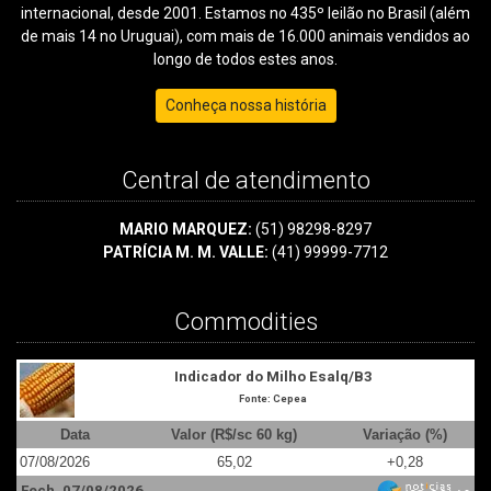
internacional, desde 2001. Estamos no 435º leilão no Brasil (além
de mais 14 no Uruguai), com mais de 16.000 animais vendidos ao
longo de todos estes anos.
Conheça nossa história
Central de atendimento
MARIO MARQUEZ:
(51) 98298-8297
PATRÍCIA M. M. VALLE:
(41) 99999-7712
Commodities
Indicador do Milho Esalq/B3
Fonte: Cepea
Data
Valor (R$/sc 60 kg)
Variação (%)
07/08/2026
65,02
+0,28
0
Fech. 07/08/2026
F