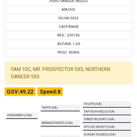
PURO SANGUE INGLÊS
MACHO
05/08/2022
CASTANHA
REG.: 235736
ALTURA: 1.60
PESO: 450KG
FAM 10C; MR. PROSPECTOR 5X5; NORTHERN
DANCER 5X5
GSV:49.22
Speed:8
PULPIT(USA)
TAPIT(USA)
TAP YOUR HEELS (USA)
SYNCHRONY (USA)
FOREST WILDCAT (USA)
BROWNIE POINTS (USA)
STYLISH SOCIETY (USA)
SUNDAY SILENCE (USA)