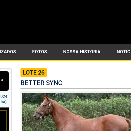
LIZADOS
FOTOS
NOSSA HISTÓRIA
NOTÍC
LOTE 26
1ª
BETTER SYNC
2024
lia)