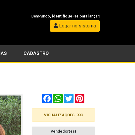
Bem-vindo,
identifique-se
para lançar!
Logar no sistema
IAS
CADASTRO
Facebook
WhatsApp
Twitter
Pinterest
VISUALIZAÇÕES:
999
Vendedor(es)