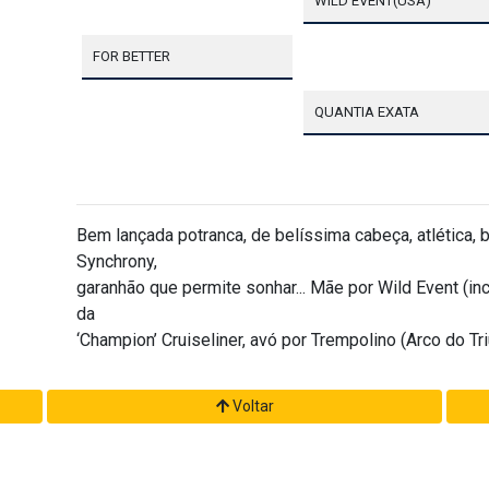
WILD EVENT(USA)
FOR BETTER
QUANTIA EXATA
Bem lançada potranca, de belíssima cabeça, atlética, b
Synchrony,
garanhão que permite sonhar... Mãe por Wild Event (in
da
‘Champion’ Cruiseliner, avó por Trempolino (Arco do Tr
Voltar