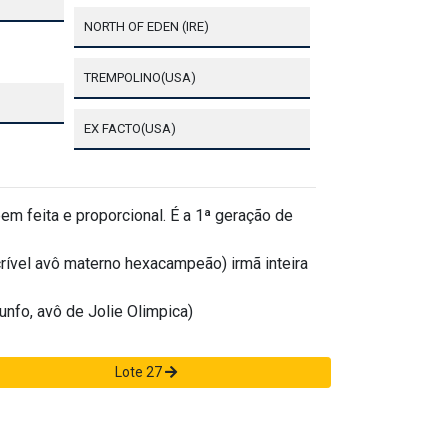
NORTH OF EDEN (IRE)
TREMPOLINO(USA)
EX FACTO(USA)
em feita e proporcional. É a 1ª geração de
crível avô materno hexacampeão) irmã inteira
iunfo, avô de Jolie Olimpica)
Lote 27