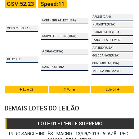
GSV:52.23
Speed:11
AFLEET (CAN)
NORTHERN AFLEET(USA)
NURYETTE (USA)
VICTORY IS OURS
BROAD BRUSH(USA)
NOUVELLE CUISINE(USA)
FANCIULLA DEL WEST
A.P. INDY (USA)
ADRIANO(USA)
GOLD CANYON(USA)
KELLY KEY
OUR EMBLEM(USA)
RAINHA CELINA
MEGERA INDOMAVEL
Lote 02
Voltar
Lote 04
DEMAIS LOTES DO LEILÃO
LOTE 01 • L'ENTE SUPREMO
PURO SANGUE INGLÊS - MACHO - 13/09/2019 - ALAZÃ - REG.: