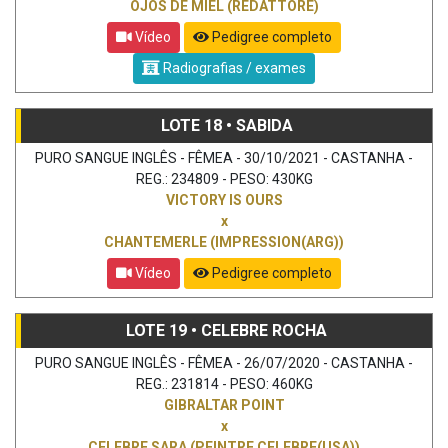
OJOS DE MIEL (REDATTORE)
Vídeo
Pedigree completo
Radiografias / exames
LOTE 18 • SABIDA
PURO SANGUE INGLÊS - FÊMEA - 30/10/2021 - CASTANHA -
REG.: 234809 - PESO: 430KG
VICTORY IS OURS
x
CHANTEMERLE (IMPRESSION(ARG))
Vídeo
Pedigree completo
LOTE 19 • CELEBRE ROCHA
PURO SANGUE INGLÊS - FÊMEA - 26/07/2020 - CASTANHA -
REG.: 231814 - PESO: 460KG
GIBRALTAR POINT
x
CELEBRE SARA (PEINTRE CELEBRE(USA))