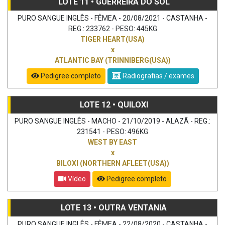
LOTE 11 • GUERREIRA DO SOL
PURO SANGUE INGLÊS - FÊMEA - 20/08/2021 - CASTANHA -
REG.: 233762 - PESO: 445KG
TIGER HEART(USA)
x
ATLANTIC BAY (TRINNIBERG(USA))
Pedigree completo
Radiografias / exames
LOTE 12 • QUILOXI
PURO SANGUE INGLÊS - MACHO - 21/10/2019 - ALAZÃ - REG.:
231541 - PESO: 496KG
WEST BY EAST
x
BILOXI (NORTHERN AFLEET(USA))
Vídeo
Pedigree completo
LOTE 13 • OUTRA VENTANIA
PURO SANGUE INGLÊS - FÊMEA - 22/08/2020 - CASTANHA -