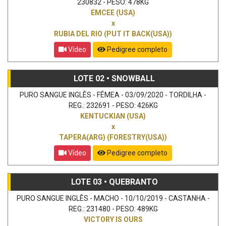
230832 - PESO: 478KG
EMCEE (USA)
x
RUBIA DEL RIO (PUT IT BACK(USA))
Vídeo
Pedigree completo
LOTE 02 • SNOWBALL
PURO SANGUE INGLÊS - FÊMEA - 03/09/2020 - TORDILHA -
REG.: 232691 - PESO: 426KG
KENTUCKIAN (USA)
x
TAPERA(ARG) (FORESTRY(USA))
Vídeo
Pedigree completo
LOTE 03 • QUEBRANTO
PURO SANGUE INGLÊS - MACHO - 10/10/2019 - CASTANHA -
REG.: 231480 - PESO: 489KG
VICTORY IS OURS