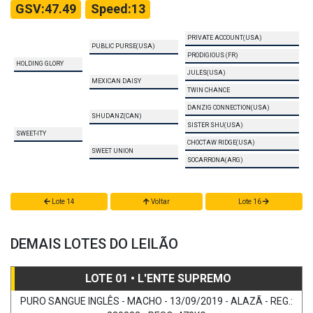
GSV:47.49
Speed:13
PRIVATE ACCOUNT(USA)
PUBLIC PURSE(USA)
PRODIGIOUS (FR)
HOLDING GLORY
JULES(USA)
MEXICAN DAISY
TWIN CHANCE
DANZIG CONNECTION(USA)
SHUDANZ(CAN)
SISTER SHU(USA)
SWEET-ITY
CHOCTAW RIDGE(USA)
SWEET UNION
SOCARRONA(ARG)
Lote 14
Voltar
Lote 16
DEMAIS LOTES DO LEILÃO
LOTE 01 • L'ENTE SUPREMO
PURO SANGUE INGLÊS - MACHO - 13/09/2019 - ALAZÃ - REG.: