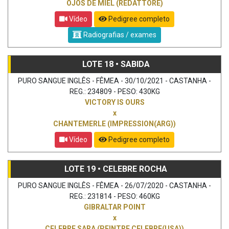
OJOS DE MIEL (REDATTORE)
Vídeo
Pedigree completo
Radiografias / exames
LOTE 18 • SABIDA
PURO SANGUE INGLÊS - FÊMEA - 30/10/2021 - CASTANHA -
REG.: 234809 - PESO: 430KG
VICTORY IS OURS
x
CHANTEMERLE (IMPRESSION(ARG))
Vídeo
Pedigree completo
LOTE 19 • CELEBRE ROCHA
PURO SANGUE INGLÊS - FÊMEA - 26/07/2020 - CASTANHA -
REG.: 231814 - PESO: 460KG
GIBRALTAR POINT
x
CELEBRE SARA (PEINTRE CELEBRE(USA))