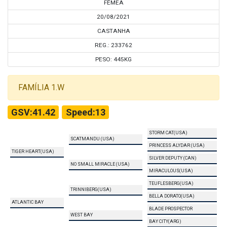
FÊMEA
20/08/2021
CASTANHA
REG.: 233762
PESO: 445KG
FAMÍLIA 1.W
GSV:41.42
Speed:13
STORM CAT(USA)
SCATMANDU (USA)
PRINCESS ALYDAR (USA)
TIGER HEART(USA)
SILVER DEPUTY (CAN)
NO SMALL MIRACLE (USA)
MIRACULOUS(USA)
TEUFLESBERG(USA)
TRINNIBERG(USA)
BELLA DORATO(USA)
ATLANTIC BAY
BLADE PROSPECTOR
WEST BAY
BAY CITY(ARG)