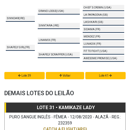
CHIEF´S CROWN (USA)
GRAND LODGE(USA)
LA PAPAGENA (GB)
SINNDAR(IRE)
LASHKARI (GB)
SINNTARA (IRE)
SIDAMA (FR)
MENDEZ (FR)
LINAMIX (FR)
LUNADIX (FR)
SHAPELY GIRL(FR)
FIT TO FIGHT (USA)
SHAPELY SCRAPPER (USA)
AWESOME PROMISE (USA)
Lote 39
Voltar
Lote 41
DEMAIS LOTES DO LEILÃO
LOTE 31 • KAMIKAZE LADY
PURO SANGUE INGLÊS - FÊMEA - 12/08/2020 - ALAZÃ - REG.:
232359
CATCH A FLIGHT(ARG)