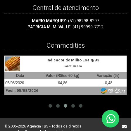
Central de atendimento
MARIO MARQUEZ:
(51) 98298-8297
PATRÍCIA M. M. VALLE:
(41) 99999-7712
Commodities
Indicador da Soja Cepea/Esalq - Paraná
Fonte: Cepea/Esalq
(%)
Data
Valor R$/ Saca de 60 kg
Variação (%)
05/08/2026
136,73
+0,51
Fech. 05/08/2026
© 2006-2026 Agência TBS - Todos os direitos