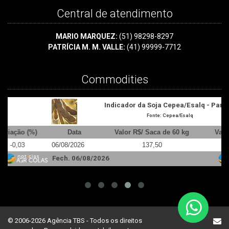
Central de atendimento
MARIO MARQUEZ:
(51) 98298-8297
PATRÍCIA M. M. VALLE:
(41) 99999-7712
Commodities
Indicador da Soja Cepea/Esalq - Paraná
Fonte: Cepea/Esalq
Data
Valor R$/ Saca de 60 kg
Variação (%)
06/08/2026
137,50
+0,56
0
Fech. 06/08/2026
F
© 2006-2026 Agência TBS - Todos os direitos