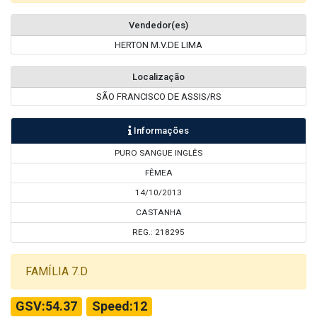
Vendedor(es)
HERTON M.V.DE LIMA
Localização
SÃO FRANCISCO DE ASSIS/RS
Informações
PURO SANGUE INGLÊS
FÊMEA
14/10/2013
CASTANHA
REG.: 218295
FAMÍLIA 7.D
GSV:54.37
Speed:12