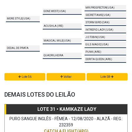
MR.PROSPECTOR(USA)
GONE WEST(USA)
SECRETTAME(USA)
MORE STYLE(USA)
STORM BIRD (CAN)
ACUSHLA (IRE)
INTREPID LADY (USA)
J.O.TOBIN(USA)
MAGICAL MILE(USA)
GILS MAGIC(USA)
DEDAL DE PRATA
PUNK (ARG)
QUADRILHEIRA
DORITA QUEEN (ARG)
Lote 56
Voltar
Lote 58
DEMAIS LOTES DO LEILÃO
LOTE 31 • KAMIKAZE LADY
PURO SANGUE INGLÊS - FÊMEA - 12/08/2020 - ALAZÃ - REG.:
232359
CATCH A FLIGHT(ARG)