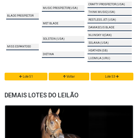
CRAFTY PROSPECTOR (USA)
MUSIC PROSPECTOR(USA)
THINK MUSIC(USA)
BLADE PROSPECTOR
RESTLESS JET (USA)
MET BLADE
DAMASCUS BLADE
NIJINSKY II(CAN)
SOLSTEIN (USA)
SOLANA (USA)
MISS ESPANTOSO
HEATHEN (GB)
DIETINA
LUDMILA (URU)
Lote 51
Voltar
Lote 53
DEMAIS LOTES DO LEILÃO