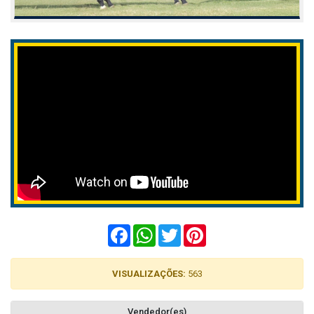
Facebook
WhatsApp
Twitter
Pinterest
VISUALIZAÇÕES:
563
Vendedor(es)