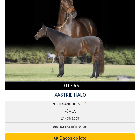
LOTE 56
XASTRID HALO
PURO SANGUE INGLÊS
FÊMEA
21/09/2009
VISUALIZAÇÕES: 583
Dados do lote