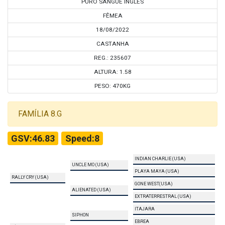
PURO SANGUE INGLÊS
FÊMEA
18/08/2022
CASTANHA
REG.: 235607
ALTURA: 1.58
PESO: 470KG
FAMÍLIA 8.G
GSV:46.83
Speed:8
INDIAN CHARLIE (USA)
UNCLE MO (USA)
PLAYA MAYA (USA)
RALLY CRY (USA)
GONE WEST(USA)
ALIENATED (USA)
EXTRATERRESTRAL (USA)
ITAJARA
SIPHON
EBREA