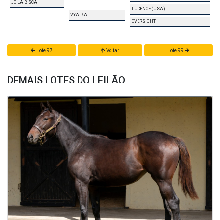
JÔ LA BISCA
LUCENCE (USA)
VYATKA
OVERSIGHT
Lote 97
Voltar
Lote 99
DEMAIS LOTES DO LEILÃO