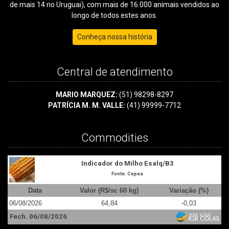
de mais 14 no Uruguai), com mais de 16.000 animais vendidos ao
longo de todos estes anos.
Conheça nossa história
Central de atendimento
MARIO MARQUEZ:
(51) 98298-8297
PATRÍCIA M. M. VALLE:
(41) 99999-7712
Commodities
Indicador do Milho Esalq/B3
Fonte: Cepea
Data
Valor (R$/sc 60 kg)
Variação (%)
06/08/2026
64,84
-0,03
0
Fech. 06/08/2026
F