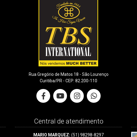
Rua Gregório de Matos 18 - São Lourenço
Curitiba/PR - CEP: 82.200-110
Central de atendimento
MARIO MARQUEZ:
(51) 98298-8297
razo
Indicador Café Arábica - Cepea/Esalq