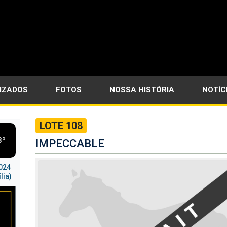
LIZADOS
FOTOS
NOSSA HISTÓRIA
NOTÍC
LOTE 108
3ª
IMPECCABLE
2024
lia)