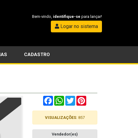
Bem-vindo,
identifique-se
para lançar!
Logar no sistema
IAS
CADASTRO
Facebook
WhatsApp
Twitter
Pinterest
VISUALIZAÇÕES:
857
Vendedor(es)