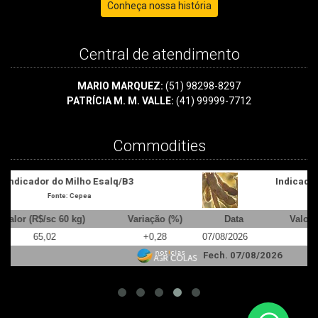
Conheça nossa história
Central de atendimento
MARIO MARQUEZ:
(51) 98298-8297
PATRÍCIA M. M. VALLE:
(41) 99999-7712
Commodities
Indicador da Soja Cepea/Esalq - Paraná
Fonte: Cepea/Esalq
Data
Valor R$/ Saca de 60 kg
Variação (%)
07/08/2026
137,33
-0,12
0
Fech. 07/08/2026
F