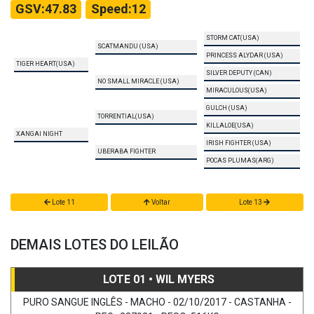
GSV:47.83
Speed:12
STORM CAT(USA)
SCATMANDU (USA)
PRINCESS ALYDAR (USA)
TIGER HEART(USA)
SILVER DEPUTY (CAN)
NO SMALL MIRACLE (USA)
MIRACULOUS(USA)
GULCH (USA)
TORRENTIAL(USA)
KILLALOE(USA)
XANGAI NIGHT
IRISH FIGHTER (USA)
UBERABA FIGHTER
POCAS PLUMAS(ARG)
Lote 11
Voltar
Lote 13
DEMAIS LOTES DO LEILÃO
LOTE 01 • WIL MYERS
PURO SANGUE INGLÊS - MACHO - 02/10/2017 - CASTANHA -