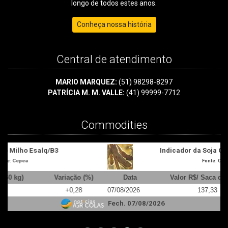
longo de todos estes anos.
Conheça nossa história
Central de atendimento
MARIO MARQUEZ:
(51) 98298-8297
PATRÍCIA M. M. VALLE:
(41) 99999-7712
Commodities
Indicador da Soja Cepea/Esalq - Paraná
Fonte: Cepea/Esalq
Data
Valor R$/ Saca de 60 kg
Variação (%)
07/08/2026
137,33
-0,12
0
Fech. 07/08/2026
F