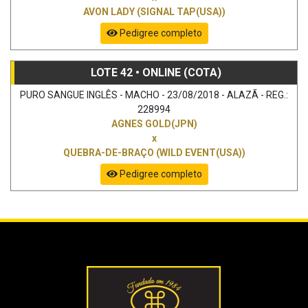
AVON LADY (SIGNAL TAP(USA))
Pedigree completo
LOTE 42 • ONLINE (COTA)
PURO SANGUE INGLÊS - MACHO - 23/08/2018 - ALAZÃ - REG.:
228994
AGNES GOLD(JPN)
x
QUEBRA-DE-BRAÇO (WILD EVENT(USA))
Pedigree completo