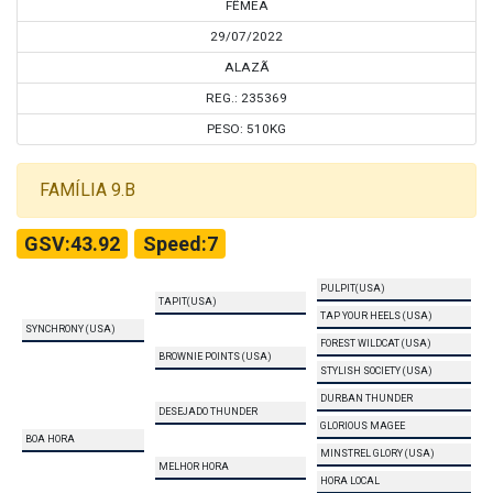
FÊMEA
29/07/2022
ALAZÃ
REG.: 235369
PESO: 510KG
FAMÍLIA 9.B
GSV:43.92
Speed:7
PULPIT(USA)
TAPIT(USA)
TAP YOUR HEELS (USA)
SYNCHRONY (USA)
FOREST WILDCAT (USA)
BROWNIE POINTS (USA)
STYLISH SOCIETY (USA)
DURBAN THUNDER
DESEJADO THUNDER
GLORIOUS MAGEE
BOA HORA
MINSTREL GLORY (USA)
MELHOR HORA
HORA LOCAL