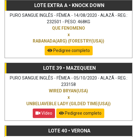
LOTE EXTRA A • KNOCK DOWN
PURO SANGUE INGLÊS - FÊMEA - 14/08/2020 - ALAZÃ - REG.:
232501 - PESO: 468KG
QUE FENOMENO
x
RABANADA(ARG) (FORESTRY(USA))
Pedigree completo
LOTE 39 • MAZEQUEEN
PURO SANGUE INGLÊS - FÊMEA - 05/10/2020 - ALAZÃ - REG.:
233158
WIRED BRYAN(USA)
x
UNBELIAVEBLE LADY (GILDED TIME(USA))
Vídeo
Pedigree completo
LOTE 40 • VERONA