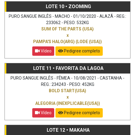
LOTE 10 • ZOOMING
PURO SANGUE INGLÊS - MACHO - 01/10/2020 - ALAZÃ - REG.:
233062 - PESO: 532KG
SUM OF THE PARTS (USA)
x
PAMPA'S HALO(ARG) (LODE (USA))
Vídeo
Pedigree completo
LOTE 11 • FAVORITA DA LAGOA
PURO SANGUE INGLÊS - FÊMEA - 10/08/2021 - CASTANHA -
REG.: 234243 - PESO: 452KG
BOLD START(USA)
x
ALEGORIA (INEXPLICABLE(USA))
Vídeo
Pedigree completo
LOTE 12 • MAKAHA