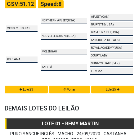
GSV:51.12
Speed:8
AFLEET (CAN)
NORTHERN AFLEET(USA)
NURYETTE (USA)
VICTORY IS OURS
BROAD BRUSH(USA)
NOUVELLE CUISINE(USA)
FANCIULLA DEL WEST
ROYAL ACADEMY(USA)
MOLENGÃO
COURT LADY
KOREANA
SUNNY'S HALO (CAN)
TAFETÁ
LUMMA
Lote 23
Voltar
Lote 25
DEMAIS LOTES DO LEILÃO
LOTE 01 • REMY MARTIN
PURO SANGUE INGLÊS - MACHO - 24/09/2020 - CASTANHA -