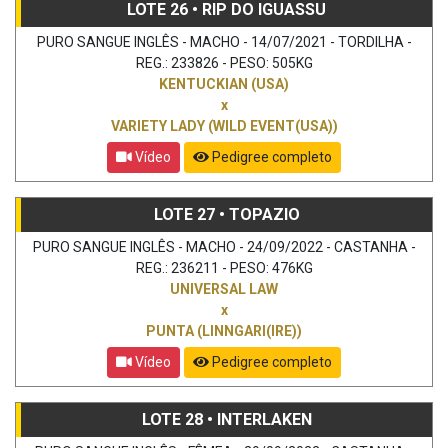
LOTE 26 • RIP DO IGUASSU
PURO SANGUE INGLÊS - MACHO - 14/07/2021 - TORDILHA -
REG.: 233826 - PESO: 505KG
KENTUCKIAN (USA)
x
VARIETY LADY (WILD EVENT(USA))
Vídeo
Pedigree completo
LOTE 27 • TOPAZIO
PURO SANGUE INGLÊS - MACHO - 24/09/2022 - CASTANHA -
REG.: 236211 - PESO: 476KG
UNIVERSAL LAW
x
PUNTA (LINNGARI(IRE))
Vídeo
Pedigree completo
LOTE 28 • INTERLAKEN