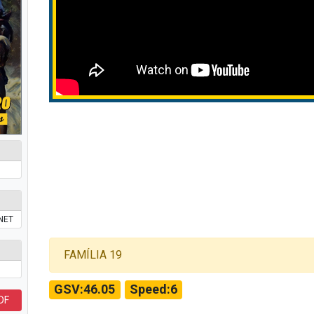
NET
FAMÍLIA 19
GSV:46.05
Speed:6
DF