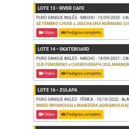
LOTE 13 • RIVER CAFE
PURO SANGUE INGLÊS - MACHO - 15/09/2020 - CAS
SETEMBRO CHOVE
x
JASCHA (ROI NORMAND (US
Vídeo
Pedigree completo
LOTE 14 • SKATEBOARD
PURO SANGUE INGLÊS - MACHO - 14/09/2021 - CAS
QUE FENOMENO
x
CHOREOGRAPH (SULAMANI(IR
Vídeo
Pedigree completo
LOTE 16 • ZULAPA
PURO SANGUE INGLÊS - FÊMEA - 10/10/2022 - ALAZ
WIRED BRYAN(USA)
x
MAINZERA (ADRIANO(USA)
Vídeo
Pedigree completo