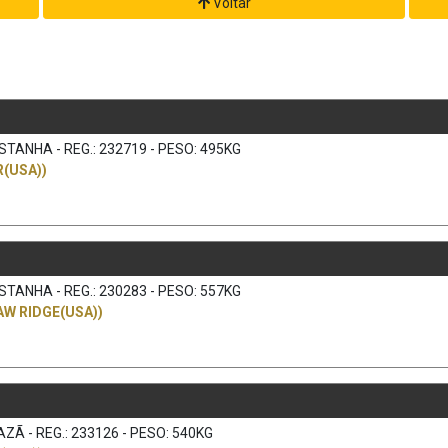
Voltar
TANHA - REG.: 232719 - PESO: 495KG
(USA))
TANHA - REG.: 230283 - PESO: 557KG
W RIDGE(USA))
ZÃ - REG.: 233126 - PESO: 540KG