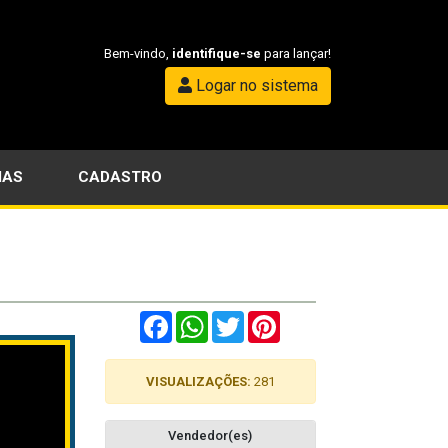
Bem-vindo,
identifique-se
para lançar!
Logar no sistema
IAS
CADASTRO
Facebook
WhatsApp
Twitter
Pinterest
VISUALIZAÇÕES:
281
Vendedor(es)