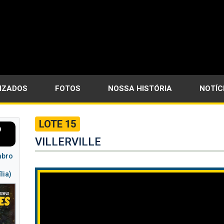
LIZADOS
FOTOS
NOSSA HISTÓRIA
NOTÍC
LOTE 15
O
VILLERVILLE
mbro
lia)