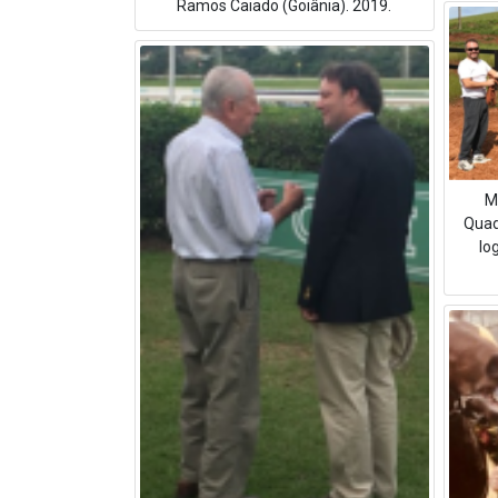
Ramos Caiado (Goiânia). 2019.
M
Quad
lo