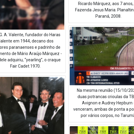
Ricardo Márquez, aos 7 anos,
Fazenda Jesus Maria. Planalti
Paraná, 2008.
 G. A. Valente, fundador do Haras
alente em 1944, decano dos
dores paranaenses e padrinho de
ento de Mário Araújo Márquez -
ele adquiriu, “yearling”, o craque
Fair Cadet.1970.
Na mesma reunião (15/10/202
duas potrancas crioulas da TB
Avignon e Audrey Hepburn 
venceram, ambas de ponta a po
por vários corpos, no Tarum