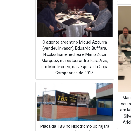
O agente argentino Miguel Azcurra
(vendeu Invasor), Eduardo Buffara,
Nicolas Barrenechea e Mário Zuca
Márquez, no restaurantre Rara Avis,
em Montevideo, na véspera da Copa
Campeones de 2015.
Már
seu a
em Mo
Sil
Ario
Placa da TBS no Hipódromo Ubirajara