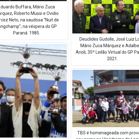
Eduardo Buffara, Mário Zuca
rquez, Roberto Mussi e Ovidio
rcez Neto, na saudosa “Nuit de
ongchamp”, na véspera do GP
Paraná. 1985.
Deuclides Gudolle, José Luiz L
Mário Zuca Márquez e Adalbe
Arioli, 35º Leilão Virtual do GP P
2021.
TBS é homenageada com prov