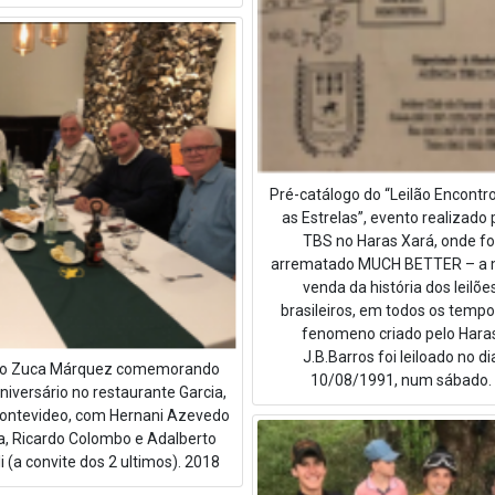
Pré-catálogo do “Leilão Encont
as Estrelas”, evento realizado 
TBS no Haras Xará, onde fo
arrematado MUCH BETTER – a 
venda da história dos leilõe
brasileiros, em todos os tempo
fenomeno criado pelo Hara
J.B.Barros foi leiloado no di
io Zuca Márquez comemorando
10/08/1991, num sábado.
niversário no restaurante Garcia,
ntevideo, com Hernani Azevedo
va, Ricardo Colombo e Adalberto
li (a convite dos 2 ultimos). 2018