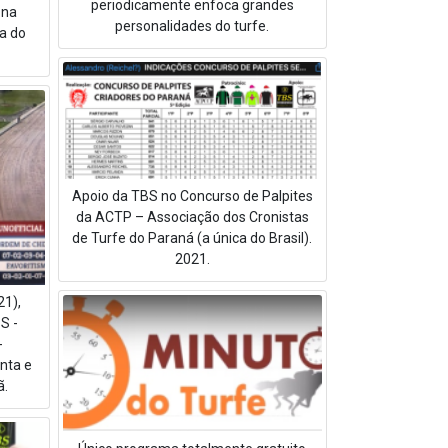
periodicamente enfoca grandes
 na
personalidades do turfe.
na do
Apoio da TBS no Concurso de Palpites
da ACTP – Associação dos Cronistas
de Turfe do Paraná (a única do Brasil).
2021.
1),
S -
-
nta e
ã.