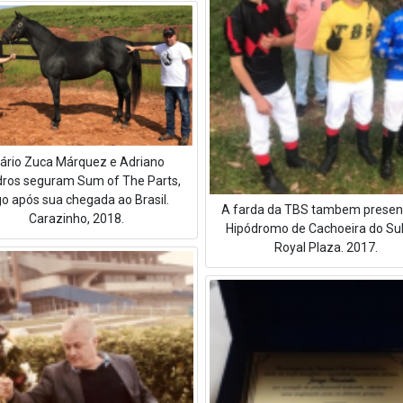
ário Zuca Márquez e Adriano
ros seguram Sum of The Parts,
go após sua chegada ao Brasil.
A farda da TBS tambem presen
Carazinho, 2018.
Hipódromo de Cachoeira do Sul
Royal Plaza. 2017.