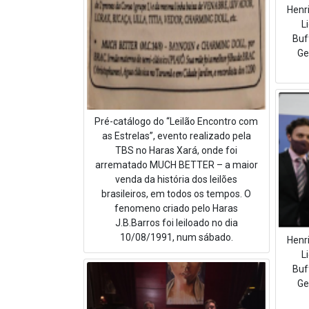
Henr
L
Buff
Ge
Pré-catálogo do “Leilão Encontro com
as Estrelas”, evento realizado pela
TBS no Haras Xará, onde foi
arrematado MUCH BETTER – a maior
venda da história dos leilões
brasileiros, em todos os tempos. O
fenomeno criado pelo Haras
J.B.Barros foi leiloado no dia
10/08/1991, num sábado.
Henr
L
Buff
Ge