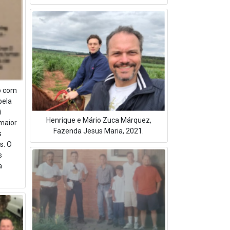
ro com
pela
i
Henrique e Mário Zuca Márquez,
maior
Fazenda Jesus Maria, 2021.
s
s. O
s
a