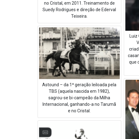
no Cristal, em 2011. Treinamento de
Suedy Rodrigues e direção de Ederval
Teixeira.
Luiz
V
cria
casam
que d
Astound – da 1ª geração leiloada pela
TBS (aquela nascida em 1982),
sagrou-se bi-campeão da Milha
Internacional, ganhando-a no Tarumã
e no Cristal.